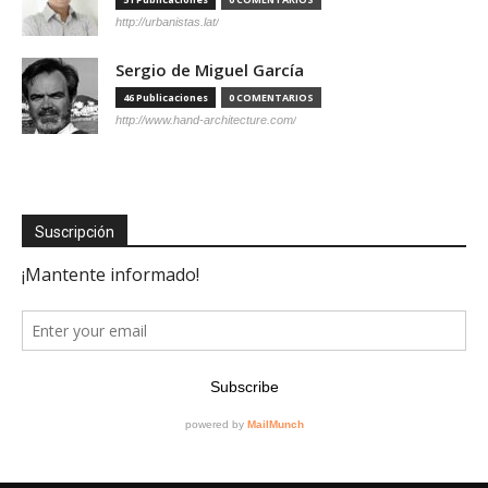
http://urbanistas.lat/
Sergio de Miguel García
46 Publicaciones
0 COMENTARIOS
http://www.hand-architecture.com/
Suscripción