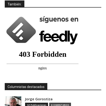
También:
Columnistas destacados
Jorge Gorostiza
121 Publicaciones
0 COMENTARIOS