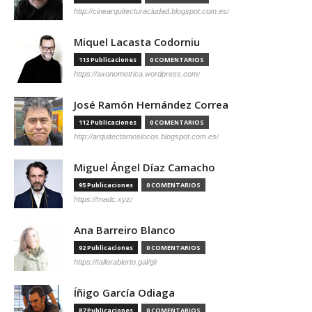
http://cinearquitecturaciudad.blogspot.com.es/
Miquel Lacasta Codorniu
113 Publicaciones
0 COMENTARIOS
https://axonometrica.wordpress.com/
José Ramón Hernández Correa
112 Publicaciones
0 COMENTARIOS
http://arquitectamoslocos.blogspot.com.es/
Miguel Ángel Díaz Camacho
95 Publicaciones
0 COMENTARIOS
https://madc.xyz/
Ana Barreiro Blanco
92 Publicaciones
0 COMENTARIOS
https://tallerabierto.gal/gl/
Íñigo García Odiaga
87 Publicaciones
0 COMENTARIOS