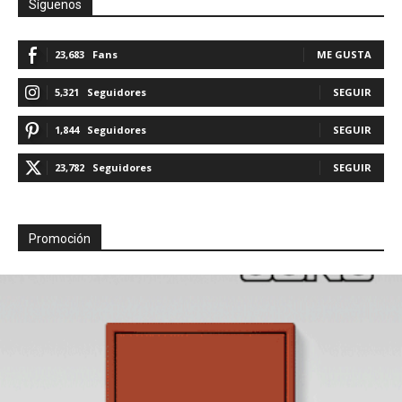
Síguenos
23,683
Fans
ME GUSTA
5,321
Seguidores
SEGUIR
1,844
Seguidores
SEGUIR
23,782
Seguidores
SEGUIR
Promoción