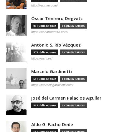
http://vaumm.com/
Óscar Tenreiro Degwitz
85 Publicaciones
0 COMENTARIOS
https://oscartenreiro.com/
Antonio S. Río Vázquez
57 Publicaciones
0 COMENTARIOS
https://asrv.es/
Marcelo Gardinetti
56 Publicaciones
0 COMENTARIOS
https://marcelogardinetti.com/
José del Carmen Palacios Aguilar
56 Publicaciones
0 COMENTARIOS
Aldo G. Facho Dede
51 Publicaciones
0 COMENTARIOS