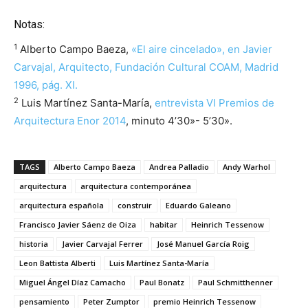
Notas:
1
Alberto Campo Baeza,
«El aire cincelado», en Javier
Carvajal, Arquitecto, Fundación Cultural COAM, Madrid
1996, pág. XI.
2
Luis Martínez Santa-María,
entrevista VI Premios de
Arquitectura Enor 2014
, minuto 4’30»- 5’30».
TAGS
Alberto Campo Baeza
Andrea Palladio
Andy Warhol
arquitectura
arquitectura contemporánea
arquitectura española
construir
Eduardo Galeano
Francisco Javier Sáenz de Oiza
habitar
Heinrich Tessenow
historia
Javier Carvajal Ferrer
José Manuel García Roig
Leon Battista Alberti
Luis Martínez Santa-María
Miguel Ángel Díaz Camacho
Paul Bonatz
Paul Schmitthenner
pensamiento
Peter Zumptor
premio Heinrich Tessenow