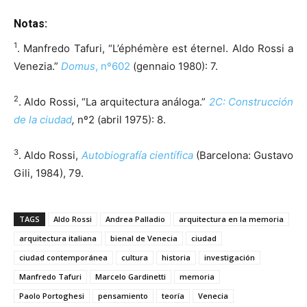
Notas:
1
. Manfredo Tafuri, “L’éphémère est éternel. Aldo Rossi a
Venezia.”
Domus
, nº602
(gennaio 1980): 7.
2
. Aldo Rossi, “La arquitectura análoga.”
2C: Construcción
de la ciudad
,
nº2 (abril 1975): 8.
3
. Aldo Rossi,
Autobiografía científica
(Barcelona: Gustavo
Gili, 1984), 79.
TAGS
Aldo Rossi
Andrea Palladio
arquitectura en la memoria
arquitectura italiana
bienal de Venecia
ciudad
ciudad contemporánea
cultura
historia
investigación
Manfredo Tafuri
Marcelo Gardinetti
memoria
Paolo Portoghesi
pensamiento
teoría
Venecia