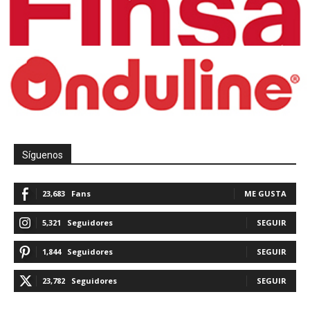
Síguenos
23,683
Fans
ME GUSTA
5,321
Seguidores
SEGUIR
1,844
Seguidores
SEGUIR
23,782
Seguidores
SEGUIR