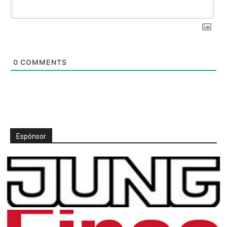
0
COMMENTS
Espónsor