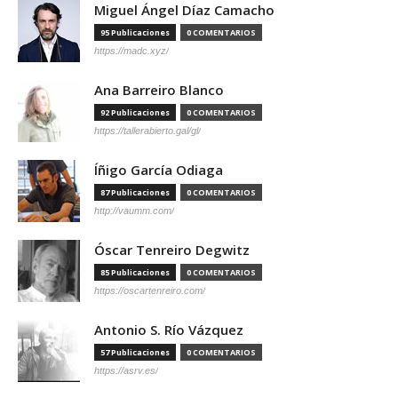
Miguel Ángel Díaz Camacho
95 Publicaciones
0 COMENTARIOS
https://madc.xyz/
Ana Barreiro Blanco
92 Publicaciones
0 COMENTARIOS
https://tallerabierto.gal/gl/
Íñigo García Odiaga
87 Publicaciones
0 COMENTARIOS
http://vaumm.com/
Óscar Tenreiro Degwitz
85 Publicaciones
0 COMENTARIOS
https://oscartenreiro.com/
Antonio S. Río Vázquez
57 Publicaciones
0 COMENTARIOS
https://asrv.es/