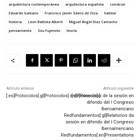
arquitectura contemporánea
arquitectura española
construir
Eduardo Galeano
Francisco Javier Sáenz de Oiza
habitar
historia
Leon Battista Alberti
Miguel Ángel Díaz Camacho
pensamiento
Sou Fujimoto
teoría
Artículo anterior
Artículo siguiente
[:es]Protocolos[:gl]Protocolos[:en]Protocols[:]
[:es]Ponencias de la sesión en
diferido del I Congreso
Iberoamericano
Redfundamentos[:gl]Relatorios da
sesión en diferido del I Congreso
Iberoamericano
Redfundamentos[:en]Presentations