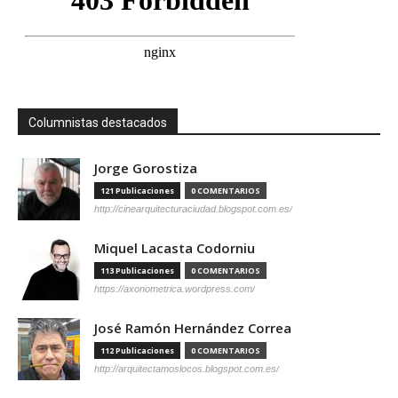
Columnistas destacados
Jorge Gorostiza
121 Publicaciones
0 COMENTARIOS
http://cinearquitecturaciudad.blogspot.com.es/
Miquel Lacasta Codorniu
113 Publicaciones
0 COMENTARIOS
https://axonometrica.wordpress.com/
José Ramón Hernández Correa
112 Publicaciones
0 COMENTARIOS
http://arquitectamoslocos.blogspot.com.es/