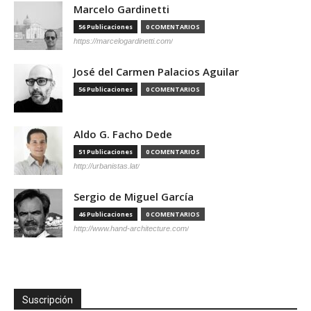
Marcelo Gardinetti
56 Publicaciones
0 COMENTARIOS
https://marcelogardinetti.com/
José del Carmen Palacios Aguilar
56 Publicaciones
0 COMENTARIOS
Aldo G. Facho Dede
51 Publicaciones
0 COMENTARIOS
http://urbanistas.lat/
Sergio de Miguel García
46 Publicaciones
0 COMENTARIOS
http://www.hand-architecture.com/
Suscripción