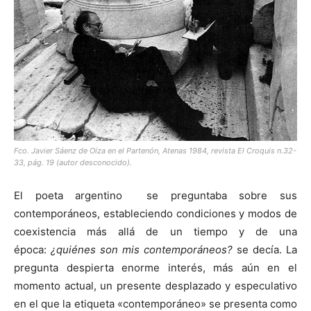
[:]
Fco. Javier Sáenz de Oíza en el Partenón, Atenas 1984, revista El Croquis n.32-
33, pág. 19 (autor desconocido).
El poeta argentino se preguntaba sobre sus
contemporáneos, estableciendo condiciones y modos de
coexistencia más allá de un tiempo y de una
época:
¿quiénes son mis contemporáneos?
se decía. La
pregunta despierta enorme interés, más aún en el
momento actual, un presente desplazado y especulativo
en el que la etiqueta «contemporáneo» se presenta como