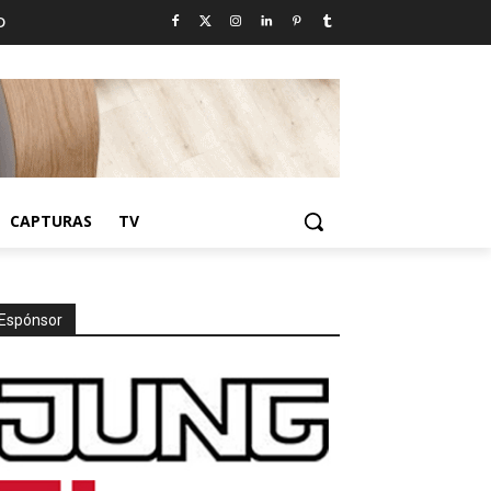
D
CAPTURAS
TV
Espónsor