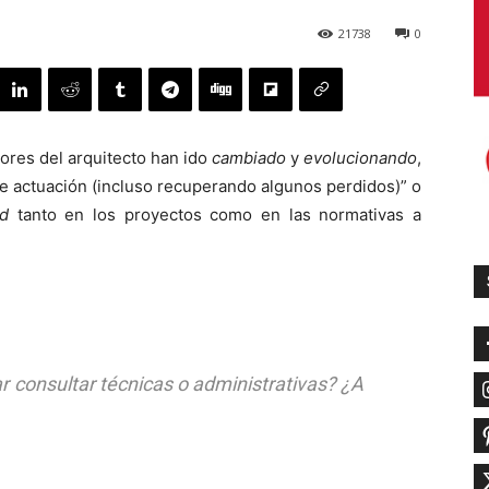
21738
0
bores del arquitecto han ido
cambiado
y
evolucionando
,
e actuación (incluso recuperando algunos perdidos)” o
d
tanto en los proyectos como en las normativas a
r consultar técnicas o administrativas? ¿A