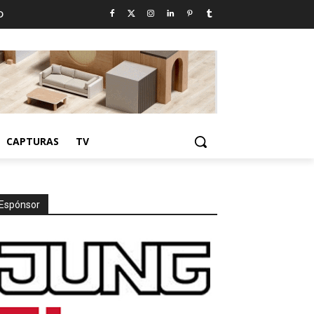
D
CAPTURAS
TV
Espónsor