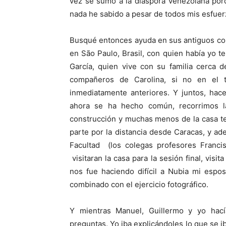
vez se sumó a la diáspora venezolana por
nada he sabido a pesar de todos mis esfuer
Busqué entonces ayuda en sus antiguos co
en São Paulo, Brasil, con quien había yo te
García, quien vive con su familia cerca
compañeros de Carolina, si no en el 
inmediatamente anteriores. Y juntos, h
ahora se ha hecho común, recorrimos l
construcción y muchas menos de la casa te
parte por la distancia desde Caracas, y a
Facultad (los colegas profesores Franc
visitaran la casa para la sesión final, vis
nos fue haciendo difícil a Nubia mi espos
combinado con el ejercicio fotográfico.
Y mientras Manuel, Guillermo y yo hac
preguntas. Yo iba explicándoles lo que se 