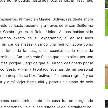
que no he podido hasta hoy localizarlos. En resumen,
zos.
mpañeros. Primero en Manuel Bolívar, residente ahora
nido contacto reciente, y a través de él con Guillermo
 de Cambridge en el Reino Unido. Ambos habían sido
tiempo exacto de su experiencia, sí en los años
ace un par de meses, usando una reunión Zoom como
as fotos de la casa, unas cuantas de la etapa de
rminada. Carencia esta última que se explica, por una
demás porque luego de que el Jurado designado por la
isco Sesto y Harry Frontado además de mi persona)
ita que después se hizo festiva, más nunca regresé y se
a y a mí viajar hasta allá y pasar un tiempo de ocio
íamos comentarios sobre la casa fueron surgiendo
iba mostrando –la cualidad
ostensiva
de la arquitectura–