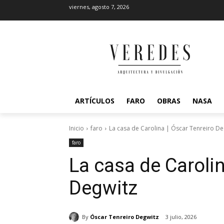
viernes, agosto 7, 2026
ARTÍCULOS
FARO
OBRAS
NASA
Inicio
faro
La casa de Carolina | Óscar Tenreiro De
faro
La casa de Carolin
Degwitz
By
Óscar Tenreiro Degwitz
3 julio, 2026