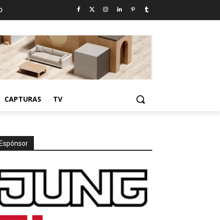
D
CAPTURAS
TV
Espónsor