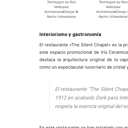
Technogym by Ruiz
Technogym by Ruiz
Velázquez
Velázquez
Architecture&Design ©
Architecture&Design
Nacho Uribesalazar
Nacho Uribesalazar
Interiorismo y gastronomía
El restaurante «The Silent Chapel» es la p
este espacio promocional de Iris Ceramica
destaca la arquitectura original de la cap
como un espectacular lucernario de cristal 
El restaurante “The Silent Chap
1912 en acabado Dark para integ
respeta la esencia original del ed
En este restaurante se han instalado con a