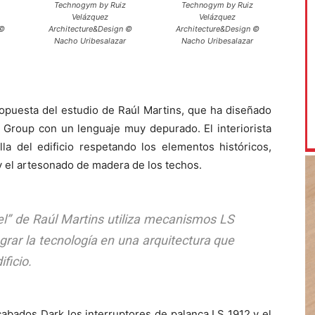
Technogym by Ruiz
Technogym by Ruiz
Velázquez
Velázquez
 ©
Architecture&Design ©
Architecture&Design ©
Nacho Uribesalazar
Nacho Uribesalazar
ropuesta del estudio de Raúl Martins, que ha diseñado
 Group con un lenguaje muy depurado. El interiorista
illa del edificio respetando los elementos históricos,
y el artesonado de madera de los techos.
el” de Raúl Martins utiliza mecanismos LS
rar la tecnología en una arquitectura que
ificio.
cabados Dark los interruptores de palanca LS 1912 y el