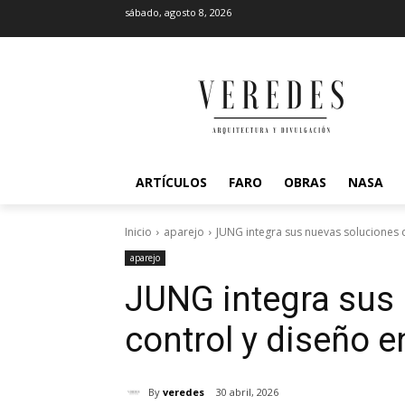
sábado, agosto 8, 2026
ARTÍCULOS
FARO
OBRAS
NASA
Inicio
aparejo
JUNG integra sus nuevas soluciones d
aparejo
JUNG integra sus
control y diseño 
By
veredes
30 abril, 2026