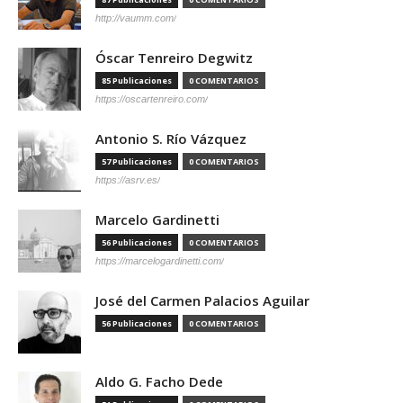
http://vaumm.com/
Óscar Tenreiro Degwitz
85 Publicaciones
0 COMENTARIOS
https://oscartenreiro.com/
Antonio S. Río Vázquez
57 Publicaciones
0 COMENTARIOS
https://asrv.es/
Marcelo Gardinetti
56 Publicaciones
0 COMENTARIOS
https://marcelogardinetti.com/
José del Carmen Palacios Aguilar
56 Publicaciones
0 COMENTARIOS
Aldo G. Facho Dede