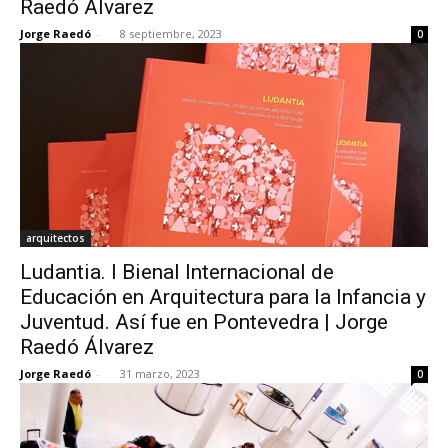
Raedó Álvarez
Jorge Raedó
-
8 septiembre, 2023
0
[:]
arquitectos
Ludantia. I Bienal Internacional de
Educación en Arquitectura para la Infancia y
Juventud. Así fue en Pontevedra | Jorge
Raedó Álvarez
Jorge Raedó
-
31 marzo, 2023
0