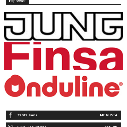
Espónsor
23,683
Fans
ME GUSTA
5,321
Seguidores
SEGUIR