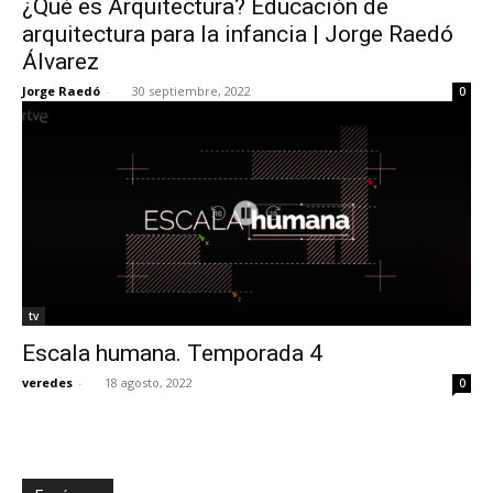
¿Qué es Arquitectura? Educación de
arquitectura para la infancia | Jorge Raedó
Álvarez
Jorge Raedó
-
30 septiembre, 2022
0
tv
Escala humana. Temporada 4
veredes
-
18 agosto, 2022
0