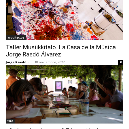
arquitectos
Taller Musiikkitalo. La Casa de la Música |
Jorge Raedó Álvarez
Jorge Raedó
-
18 noviembre, 2022
0
faro