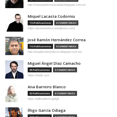
http://cinearquitecturaciudad.blogspot.com.es/
Miquel Lacasta Codorniu
113 Publicaciones
0 COMENTARIOS
https://axonometrica.wordpress.com/
José Ramón Hernández Correa
112 Publicaciones
0 COMENTARIOS
http://arquitectamoslocos.blogspot.com.es/
Miguel Ángel Díaz Camacho
95 Publicaciones
0 COMENTARIOS
https://madc.xyz/
Ana Barreiro Blanco
92 Publicaciones
0 COMENTARIOS
https://tallerabierto.gal/gl/
Íñigo García Odiaga
87 Publicaciones
0 COMENTARIOS