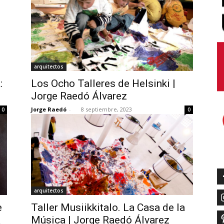
arquitectos
:
Los Ocho Talleres de Helsinki |
Jorge Raedó Álvarez
Jorge Raedó
-
8 septiembre, 2023
0
0
arquitectos
e
Taller Musiikkitalo. La Casa de la
a
Música | Jorge Raedó Álvarez