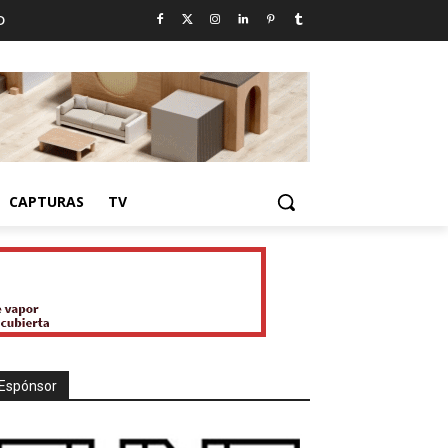
D
CAPTURAS
TV
Espónsor