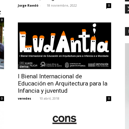
Jorge Raedó
-
18 noviembre, 2022
0
z
0
deriva
I Bienal Internacional de
Educación en Arquitectura para la
Infancia y juventud
veredes
-
10 abril, 2018
0
0