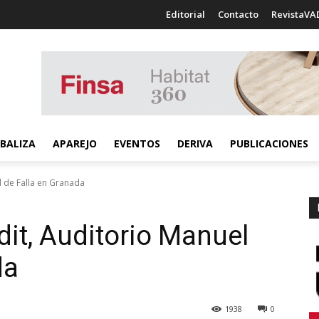
Editorial
Contacto
RevistaVA
BALIZA
APAREJO
EVENTOS
DERIVA
PUBLICACIONES
l de Falla en Granada
it, Auditorio Manuel
da
1938
0