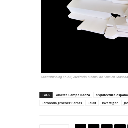
Crowdfunding Foldit, Auditorio Manuel de Falla en Granada
TAGS
Alberto Campo Baeza
arquitectura españo
Fernando Jiménez Parras
Foldit
investigar
Jo