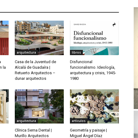
arquitectura
libros
a
Casa de la Juventud de
Disfuncional
n la
Alcalá de Guadaíra |
funcionalismo. Ideología,
Retuerto Arquitectos –
arquitectura y crisis, 1945-
dunar arquitectos
1980
arquitectura
artículos
Clínica Serna Dental |
Geometría y paisaje |
Murillo Arquitectos
Miguel Ángel Díaz