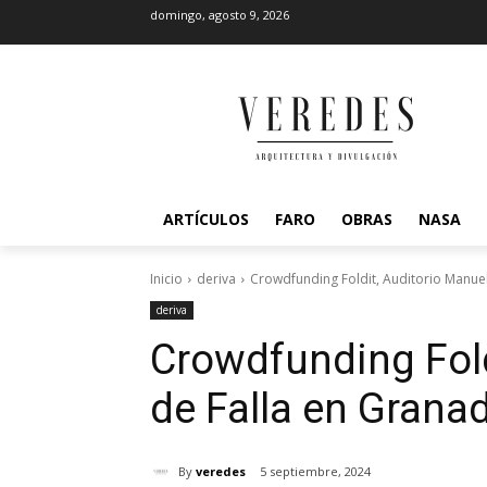
domingo, agosto 9, 2026
ARTÍCULOS
FARO
OBRAS
NASA
Inicio
deriva
Crowdfunding Foldit, Auditorio Manue
deriva
Crowdfunding Fold
de Falla en Grana
By
veredes
5 septiembre, 2024