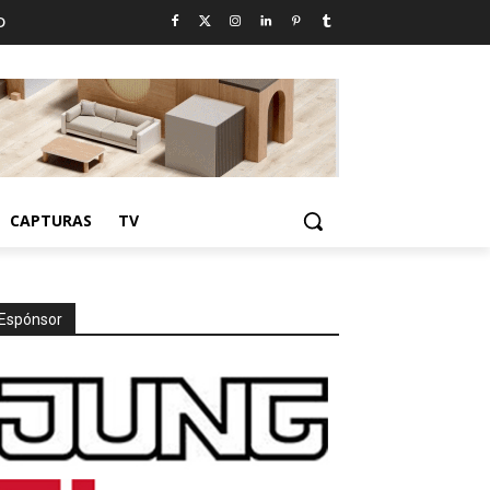
D
CAPTURAS
TV
Espónsor