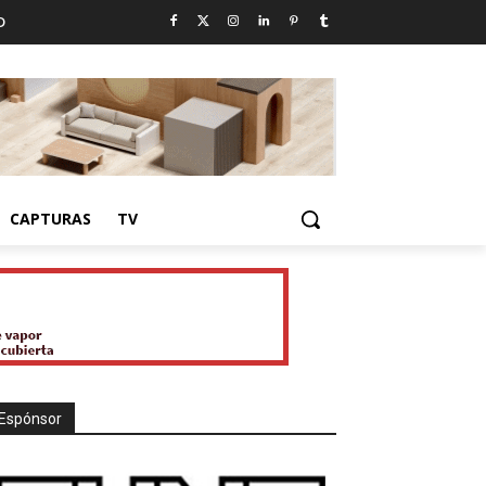
D
CAPTURAS
TV
Espónsor