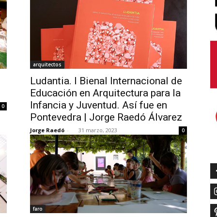
arquitectos
Ludantia. I Bienal Internacional de
Educación en Arquitectura para la
Infancia y Juventud. Así fue en
0
Pontevedra | Jorge Raedó Álvarez
Jorge Raedó
-
31 marzo, 2023
0
faro