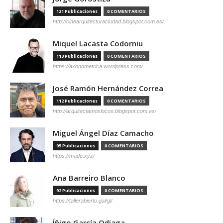
121 Publicaciones
0 COMENTARIOS
http://cinearquitecturaciudad.blogspot.com.es/
Miquel Lacasta Codorniu
113 Publicaciones
0 COMENTARIOS
https://axonometrica.wordpress.com/
José Ramón Hernández Correa
112 Publicaciones
0 COMENTARIOS
http://arquitectamoslocos.blogspot.com.es/
Miguel Ángel Díaz Camacho
95 Publicaciones
0 COMENTARIOS
https://madc.xyz/
Ana Barreiro Blanco
92 Publicaciones
0 COMENTARIOS
https://tallerabierto.gal/gl/
Íñigo García Odiaga