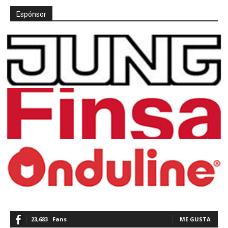
Espónsor
23,683
Fans
ME GUSTA