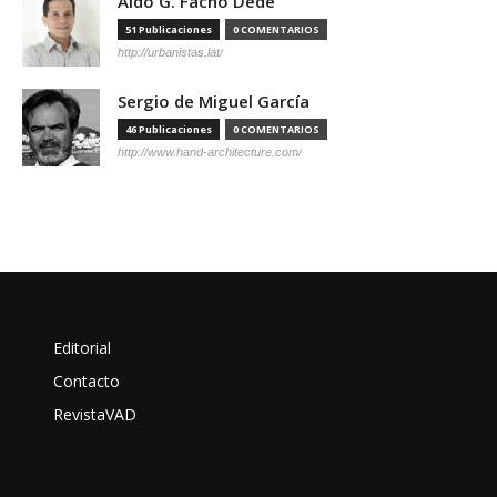
Aldo G. Facho Dede
51 Publicaciones
0 COMENTARIOS
http://urbanistas.lat/
Sergio de Miguel García
46 Publicaciones
0 COMENTARIOS
http://www.hand-architecture.com/
Editorial
Contacto
RevistaVAD