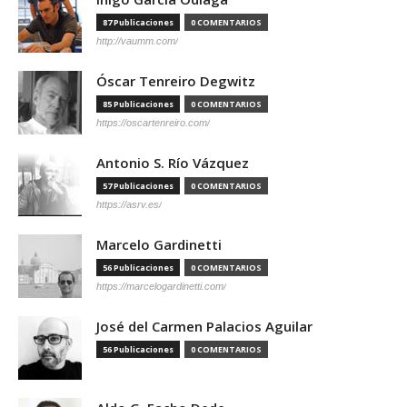
87 Publicaciones
0 COMENTARIOS
http://vaumm.com/
Óscar Tenreiro Degwitz
85 Publicaciones
0 COMENTARIOS
https://oscartenreiro.com/
Antonio S. Río Vázquez
57 Publicaciones
0 COMENTARIOS
https://asrv.es/
Marcelo Gardinetti
56 Publicaciones
0 COMENTARIOS
https://marcelogardinetti.com/
José del Carmen Palacios Aguilar
56 Publicaciones
0 COMENTARIOS