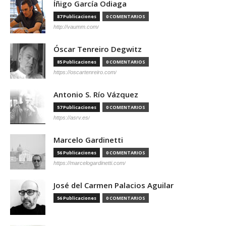
Íñigo García Odiaga
87 Publicaciones
0 COMENTARIOS
http://vaumm.com/
Óscar Tenreiro Degwitz
85 Publicaciones
0 COMENTARIOS
https://oscartenreiro.com/
Antonio S. Río Vázquez
57 Publicaciones
0 COMENTARIOS
https://asrv.es/
Marcelo Gardinetti
56 Publicaciones
0 COMENTARIOS
https://marcelogardinetti.com/
José del Carmen Palacios Aguilar
56 Publicaciones
0 COMENTARIOS