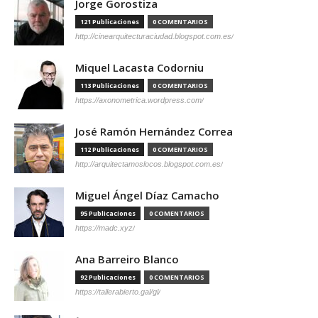
Jorge Gorostiza
121 Publicaciones
0 COMENTARIOS
http://cinearquitecturaciudad.blogspot.com.es/
Miquel Lacasta Codorniu
113 Publicaciones
0 COMENTARIOS
https://axonometrica.wordpress.com/
José Ramón Hernández Correa
112 Publicaciones
0 COMENTARIOS
http://arquitectamoslocos.blogspot.com.es/
Miguel Ángel Díaz Camacho
95 Publicaciones
0 COMENTARIOS
https://madc.xyz/
Ana Barreiro Blanco
92 Publicaciones
0 COMENTARIOS
https://tallerabierto.gal/gl/