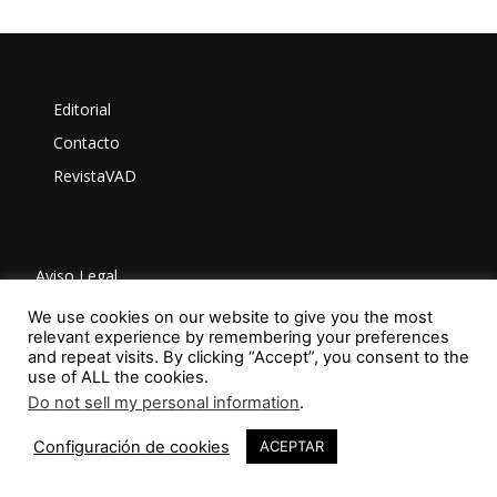
Editorial
Contacto
RevistaVAD
Aviso Legal
Privacidad
We use cookies on our website to give you the most
relevant experience by remembering your preferences
Política de Cookies
and repeat visits. By clicking “Accept”, you consent to the
use of ALL the cookies.
Do not sell my personal information
.
ISSN: 2603-6401
Configuración de cookies
ACEPTAR