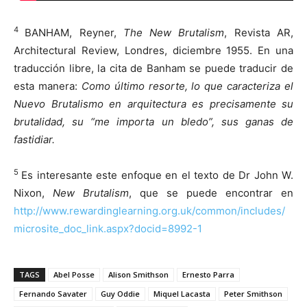
4
BANHAM, Reyner,
The New Brutalism
, Revista AR,
Architectural Review, Londres, diciembre 1955. En una
traducción libre, la cita de Banham se puede traducir de
esta manera:
Como último resorte, lo que caracteriza el
Nuevo Brutalismo en arquitectura es precisamente su
brutalidad, su “me importa un bledo”, sus ganas de
fastidiar.
5
Es interesante este enfoque en el texto de Dr John W.
Nixon,
New Brutalism
, que se puede encontrar en
http://www.rewardinglearning.org.uk/common/includes/
microsite_doc_link.aspx?docid=8992-1
TAGS
Abel Posse
Alison Smithson
Ernesto Parra
Fernando Savater
Guy Oddie
Miquel Lacasta
Peter Smithson