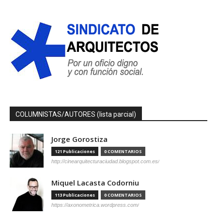
COLUMNISTAS/AUTORES (lista parcial)
Jorge Gorostiza
121 Publicaciones
0 COMENTARIOS
http://cinearquitecturaciudad.blogspot.com.es/
Miquel Lacasta Codorniu
113 Publicaciones
0 COMENTARIOS
https://axonometrica.wordpress.com/