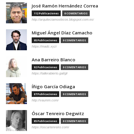
José Ramón Hernández Correa
112 Publicaciones
0 COMENTARIOS
http://arquitectamoslocos.blogspot.com.es/
Miguel Ángel Díaz Camacho
95 Publicaciones
0 COMENTARIOS
https://madc.xyz/
Ana Barreiro Blanco
92 Publicaciones
0 COMENTARIOS
https://tallerabierto.gal/gl/
Íñigo García Odiaga
87 Publicaciones
0 COMENTARIOS
http://vaumm.com/
Óscar Tenreiro Degwitz
85 Publicaciones
0 COMENTARIOS
https://oscartenreiro.com/