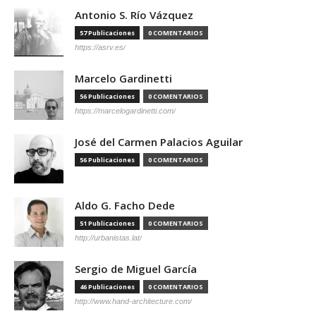
Antonio S. Río Vázquez
57 Publicaciones
0 COMENTARIOS
https://asrv.es/
Marcelo Gardinetti
56 Publicaciones
0 COMENTARIOS
https://marcelogardinetti.com/
José del Carmen Palacios Aguilar
56 Publicaciones
0 COMENTARIOS
Aldo G. Facho Dede
51 Publicaciones
0 COMENTARIOS
http://urbanistas.lat/
Sergio de Miguel García
46 Publicaciones
0 COMENTARIOS
http://www.hand-architecture.com/