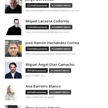
121 Publicaciones
0 COMENTARIOS
http://cinearquitecturaciudad.blogspot.com.es/
Miquel Lacasta Codorniu
113 Publicaciones
0 COMENTARIOS
https://axonometrica.wordpress.com/
José Ramón Hernández Correa
112 Publicaciones
0 COMENTARIOS
http://arquitectamoslocos.blogspot.com.es/
Miguel Ángel Díaz Camacho
95 Publicaciones
0 COMENTARIOS
https://madc.xyz/
Ana Barreiro Blanco
92 Publicaciones
0 COMENTARIOS
https://tallerabierto.gal/gl/
Íñigo García Odiaga