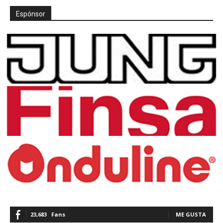
Espónsor
23,683
Fans
ME GUSTA