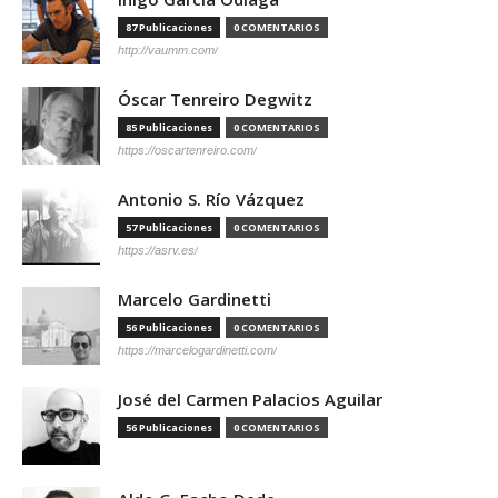
87 Publicaciones
0 COMENTARIOS
http://vaumm.com/
Óscar Tenreiro Degwitz
85 Publicaciones
0 COMENTARIOS
https://oscartenreiro.com/
Antonio S. Río Vázquez
57 Publicaciones
0 COMENTARIOS
https://asrv.es/
Marcelo Gardinetti
56 Publicaciones
0 COMENTARIOS
https://marcelogardinetti.com/
José del Carmen Palacios Aguilar
56 Publicaciones
0 COMENTARIOS