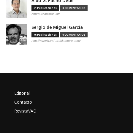
Aldo G. Facho Dede
51 Publicaciones
0 COMENTARIOS
http://urbanistas.lat/
Sergio de Miguel García
46 Publicaciones
0 COMENTARIOS
http://www.hand-architecture.com/
Editorial
Contacto
RevistaVAD