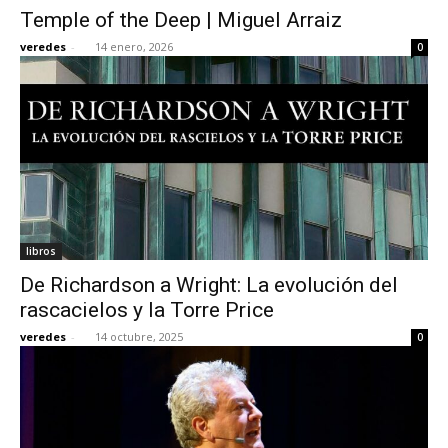
Temple of the Deep | Miguel Arraiz
veredes
-
14 enero, 2026
0
[:]
libros
De Richardson a Wright: La evolución del
rascacielos y la Torre Price
veredes
-
14 octubre, 2025
0