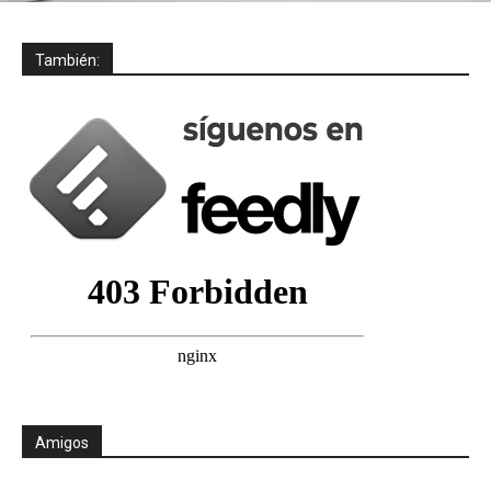
También:
Amigos