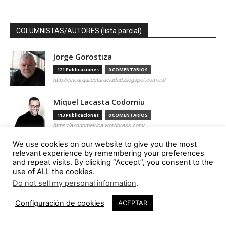
COLUMNISTAS/AUTORES (lista parcial)
Jorge Gorostiza
121 Publicaciones
0 COMENTARIOS
http://cinearquitecturaciudad.blogspot.com.es/
Miquel Lacasta Codorniu
113 Publicaciones
0 COMENTARIOS
https://axonometrica.wordpress.com/
We use cookies on our website to give you the most
José Ramón Hernández Correa
relevant experience by remembering your preferences
112 Publicaciones
0 COMENTARIOS
and repeat visits. By clicking “Accept”, you consent to the
use of ALL the cookies.
http://arquitectamoslocos.blogspot.com.es/
Do not sell my personal information
.
Miguel Ángel Díaz Camacho
Configuración de cookies
ACEPTAR
95 Publicaciones
0 COMENTARIOS
https://madc.xyz/