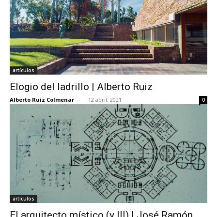
artículos
Elogio del ladrillo | Alberto Ruiz
Alberto Ruiz Colmenar
-
12 abril, 2021
0
artículos
El arquitecto místico (y III) | José Ramón