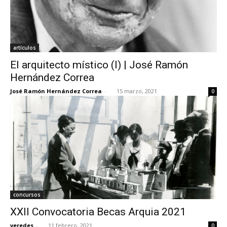
artículos
El arquitecto místico (I) | José Ramón
Hernández Correa
José Ramón Hernández Correa
-
15 marzo, 2021
0
concursos
XXII Convocatoria Becas Arquia 2021
veredes
-
11 febrero, 2021
0