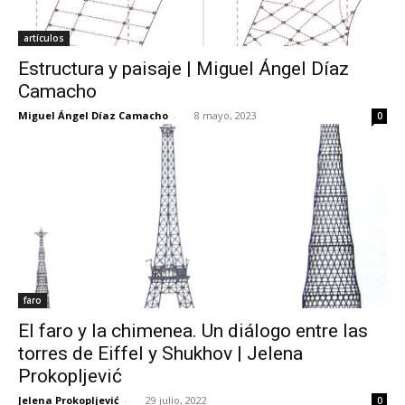
artículos
Estructura y paisaje | Miguel Ángel Díaz
Camacho
Miguel Ángel Díaz Camacho
-
8 mayo, 2023
0
faro
El faro y la chimenea. Un diálogo entre las
torres de Eiffel y Shukhov | Jelena
Prokopljević
Jelena Prokopljević
-
29 julio, 2022
0