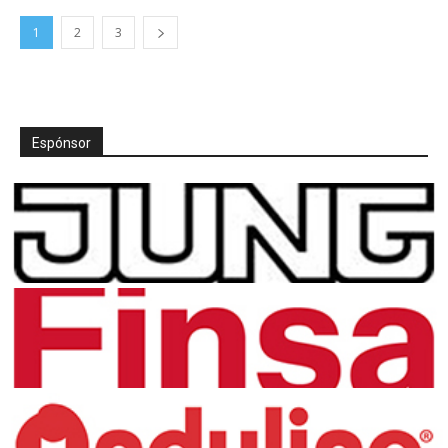
1
2
3
Espónsor