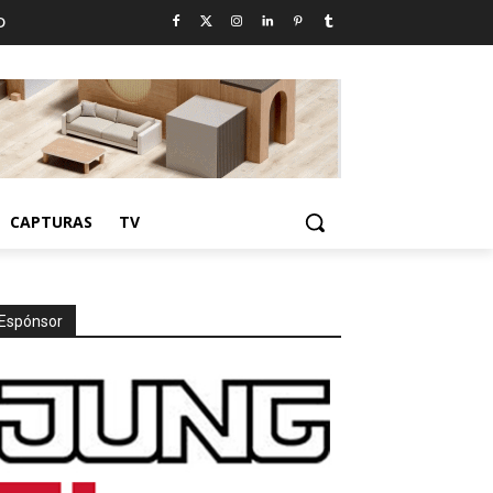
D
CAPTURAS
TV
Espónsor