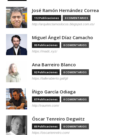
José Ramón Hernández Correa
112 Publicaciones
0 COMENTARIOS
http://arquitectamoslocos.blogspot.com.es/
Miguel Ángel Díaz Camacho
95 Publicaciones
0 COMENTARIOS
https://madc.xyz/
Ana Barreiro Blanco
92 Publicaciones
0 COMENTARIOS
https://tallerabierto.gal/gl/
Íñigo García Odiaga
87 Publicaciones
0 COMENTARIOS
http://vaumm.com/
Óscar Tenreiro Degwitz
85 Publicaciones
0 COMENTARIOS
https://oscartenreiro.com/