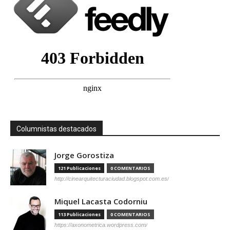
Columnistas destacados
Jorge Gorostiza
121 Publicaciones
0 COMENTARIOS
http://cinearquitecturaciudad.blogspot.com.es/
Miquel Lacasta Codorniu
113 Publicaciones
0 COMENTARIOS
https://axonometrica.wordpress.com/