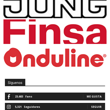
Síguenos
23,683
Fans
ME GUSTA
5,321
Seguidores
SEGUIR