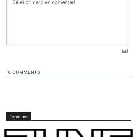
0
COMMENTS
Espónsor