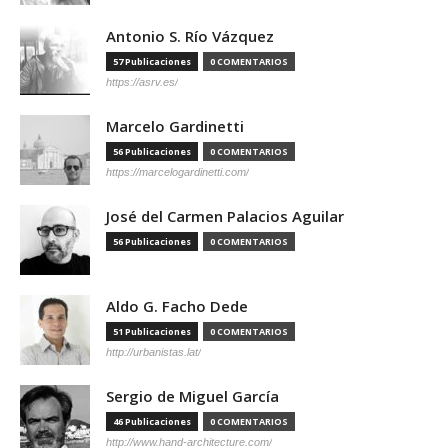
Antonio S. Río Vázquez
57 Publicaciones
0 COMENTARIOS
https://asrv.es/
Marcelo Gardinetti
56 Publicaciones
0 COMENTARIOS
https://marcelogardinetti.com/
José del Carmen Palacios Aguilar
56 Publicaciones
0 COMENTARIOS
Aldo G. Facho Dede
51 Publicaciones
0 COMENTARIOS
http://urbanistas.lat/
Sergio de Miguel García
46 Publicaciones
0 COMENTARIOS
http://www.hand-architecture.com/