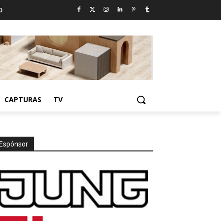
D
CAPTURAS
TV
Espónsor