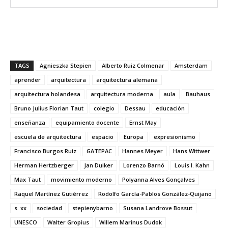
TAGS
Agnieszka Stepien
Alberto Ruiz Colmenar
Amsterdam
aprender
arquitectura
arquitectura alemana
arquitectura holandesa
arquitectura moderna
aula
Bauhaus
Bruno Julius Florian Taut
colegio
Dessau
educación
enseñanza
equipamiento docente
Ernst May
escuela de arquitectura
espacio
Europa
expresionismo
Francisco Burgos Ruiz
GATEPAC
Hannes Meyer
Hans Wittwer
Herman Hertzberger
Jan Duiker
Lorenzo Barnó
Louis I. Kahn
Max Taut
movimiento moderno
Polyanna Alves Gonçalves
Raquel Martínez Gutiérrez
Rodolfo García-Pablos González-Quijano
s. xx
sociedad
stepienybarno
Susana Landrove Bossut
UNESCO
Walter Gropius
Willem Marinus Dudok