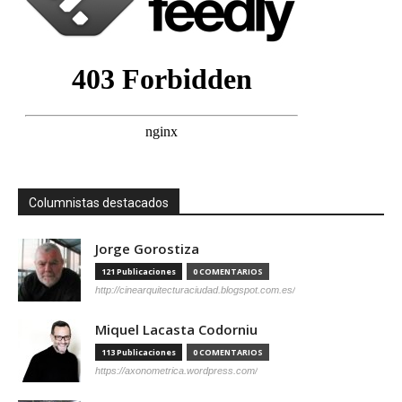
Columnistas destacados
Jorge Gorostiza
121 Publicaciones
0 COMENTARIOS
http://cinearquitecturaciudad.blogspot.com.es/
Miquel Lacasta Codorniu
113 Publicaciones
0 COMENTARIOS
https://axonometrica.wordpress.com/