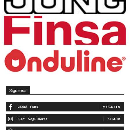
Síguenos
23,683
Fans
ME GUSTA
5,321
Seguidores
SEGUIR