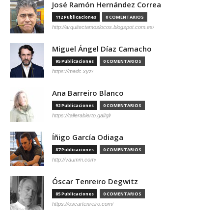
José Ramón Hernández Correa
112 Publicaciones
0 COMENTARIOS
http://arquitectamoslocos.blogspot.com.es/
Miguel Ángel Díaz Camacho
95 Publicaciones
0 COMENTARIOS
https://madc.xyz/
Ana Barreiro Blanco
92 Publicaciones
0 COMENTARIOS
https://tallerabierto.gal/gl/
Íñigo García Odiaga
87 Publicaciones
0 COMENTARIOS
http://vaumm.com/
Óscar Tenreiro Degwitz
85 Publicaciones
0 COMENTARIOS
https://oscartenreiro.com/