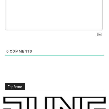
0
COMMENTS
Espónsor