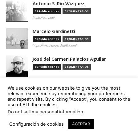
Antonio S. Río Vázquez
57 Publicaciones
0 COMENTARIOS
https://asrv.es/
Marcelo Gardinetti
56 Publicaciones
0 COMENTARIOS
https://marcelogardinetti.com/
José del Carmen Palacios Aguilar
56 Publicaciones
0 COMENTARIOS
Aldo G. Facho Dede
We use cookies on our website to give you the most
relevant experience by remembering your preferences
51 Publicaciones
0 COMENTARIOS
and repeat visits. By clicking “Accept”, you consent to the
http://urbanistas.lat/
use of ALL the cookies.
Do not sell my personal information
.
Sergio de Miguel García
46 Publicaciones
0 COMENTARIOS
Configuración de cookies
ACEPTAR
http://www.hand-architecture.com/