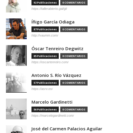
92 Publicaciones
0 COMENTARIOS
https://tallerabierto.gal/gl/
Íñigo García Odiaga
87 Publicaciones
0 COMENTARIOS
http://vaumm.com/
Óscar Tenreiro Degwitz
85 Publicaciones
0 COMENTARIOS
https://oscartenreiro.com/
Antonio S. Río Vázquez
57 Publicaciones
0 COMENTARIOS
https://asrv.es/
Marcelo Gardinetti
56 Publicaciones
0 COMENTARIOS
https://marcelogardinetti.com/
José del Carmen Palacios Aguilar