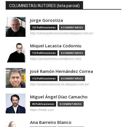
COLUMNISTAS/AUTORES (lista parcial)
Jorge Gorostiza
121 Publicaciones
0 COMENTARIOS
http://cinearquitecturaciudad.blogspot.com.es/
Miquel Lacasta Codorniu
113 Publicaciones
0 COMENTARIOS
https://axonometrica.wordpress.com/
José Ramón Hernández Correa
112 Publicaciones
0 COMENTARIOS
http://arquitectamoslocos.blogspot.com.es/
Miguel Ángel Díaz Camacho
95 Publicaciones
0 COMENTARIOS
https://madc.xyz/
Ana Barreiro Blanco