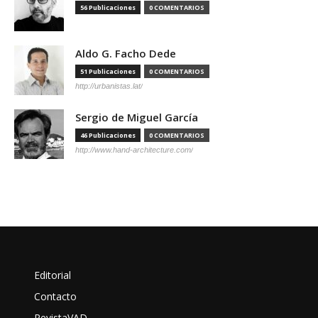
56 Publicaciones
0 COMENTARIOS
Aldo G. Facho Dede
51 Publicaciones
0 COMENTARIOS
http://urbanistas.lat/
Sergio de Miguel García
46 Publicaciones
0 COMENTARIOS
http://www.hand-architecture.com/
Editorial
Contacto
RevistaVAD