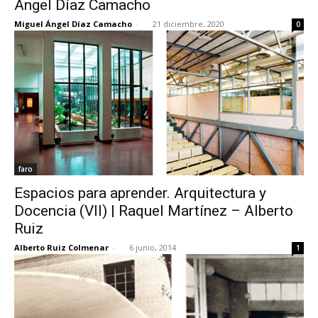
Ángel Díaz Camacho
Miguel Ángel Díaz Camacho
-
21 diciembre, 2020
0
[:]
faro
Espacios para aprender. Arquitectura y
Docencia (VII) | Raquel Martínez – Alberto
Ruiz
Alberto Ruiz Colmenar
-
6 junio, 2014
1