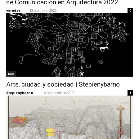
de Comunicación en Arquitectura 2022
veredes
-
13 octubre, 2022
0
[:]
faro
Arte, ciudad y sociedad | Stepienybarno
Stepienybarno
-
16 septiembre, 2022
1