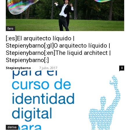
faro
[:es]El arquitecto líquido |
Stepienybarno[:gl]O arquitecto líquido |
Stepienybarno[:en]The liquid architect |
Stepienybarno[:]
Stepienybarno
-
7 julio, 2017
0
deriva