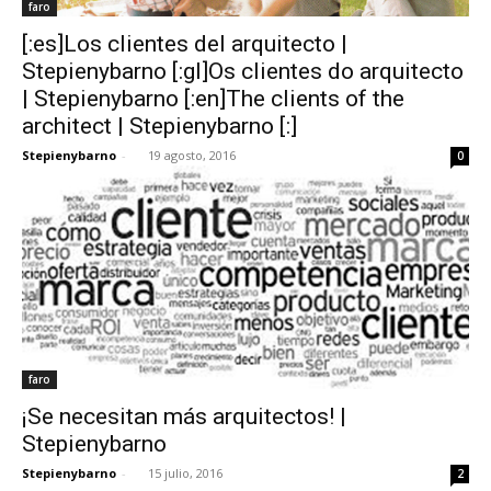
faro
[:es]Los clientes del arquitecto |
Stepienybarno [:gl]Os clientes do arquitecto
| Stepienybarno [:en]The clients of the
architect | Stepienybarno [:]
Stepienybarno
-
19 agosto, 2016
0
faro
¡Se necesitan más arquitectos! |
Stepienybarno
Stepienybarno
-
15 julio, 2016
2