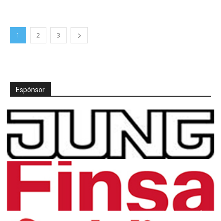
1
2
3
Espónsor