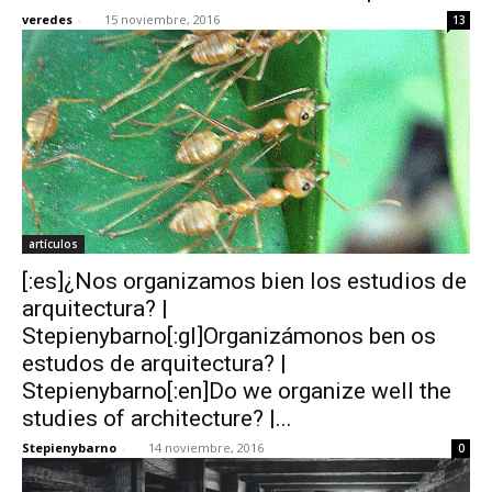
veredes
-
15 noviembre, 2016
13
artículos
[:es]¿Nos organizamos bien los estudios de
arquitectura? |
Stepienybarno[:gl]Organizámonos ben os
estudos de arquitectura? |
Stepienybarno[:en]Do we organize well the
studies of architecture? |...
Stepienybarno
-
14 noviembre, 2016
0