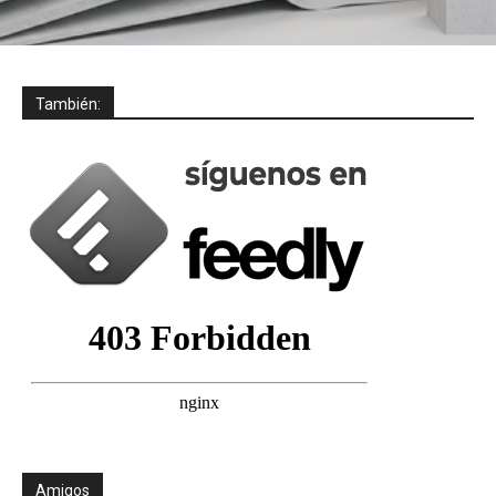
También:
Amigos