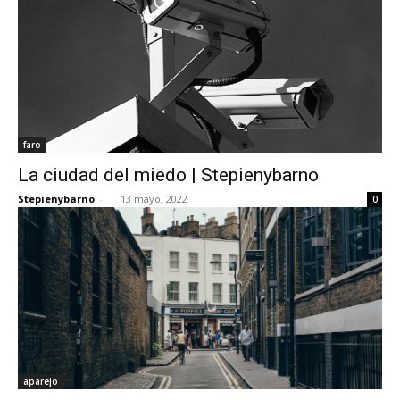
faro
La ciudad del miedo | Stepienybarno
Stepienybarno
-
13 mayo, 2022
0
aparejo