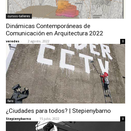
cursos-talleres
Dinámicas Contemporáneas de
Comunicación en Arquitectura 2022
veredes
-
2 agosto, 2022
0
faro
¿Ciudades para todos? | Stepienybarno
Stepienybarno
-
15 julio, 2022
0