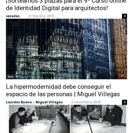
¡Sorteamos 3 plazas para el 9º Curso online
de Identidad Digital para arquitectos!
veredes
-
21 febrero, 2019
0
faro
La hipermodernidad debe conseguir el
espacio de las personas | Miguel Villegas
Lourdes Bueno – Miguel Villegas
-
2 noviembre, 2018
0