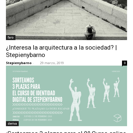
faro
¿Interesa la arquitectura a la sociedad? |
Stepienybarno
Stepienybarno
-
29 marzo, 2019
0
deriva