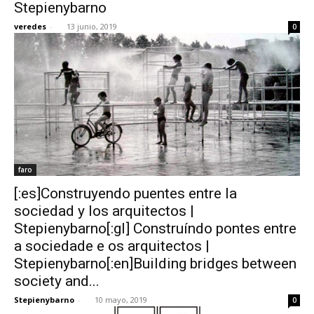
Stepienybarno
veredes
-
13 junio, 2019
0
faro
[:es]Construyendo puentes entre la
sociedad y los arquitectos |
Stepienybarno[:gl] Construíndo pontes entre
a sociedade e os arquitectos |
Stepienybarno[:en]Building bridges between
society and...
Stepienybarno
-
10 mayo, 2019
0