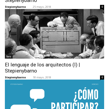
Stepienybarno
Stepienybarno
-
25 mayo, 2018
0
faro
El lenguaje de los arquitectos (I) |
Stepienybarno
Stepienybarno
-
18 mayo, 2018
0