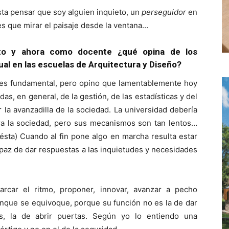
sta pensar que soy alguien inquieto, un
perseguidor
en
tes que mirar el paisaje desde la ventana…
to y ahora como docente ¿qué opina de los
al en las escuelas de Arquitectura y Diseño?
ad es fundamental, pero opino que lamentablemente hoy
as, en general, de la gestión, de las estadísticas y del
la avanzadilla de la sociedad. La universidad debería
ra la sociedad, pero sus mecanismos son tan lentos…
sta) Cuando al fin pone algo en marcha resulta estar
apaz de dar respuestas a las inquietudes y necesidades
rcar el ritmo, proponer, innovar, avanzar a pecho
unque se equivoque, porque su función no es la de dar
s, la de abrir puertas. Según yo lo entiendo una