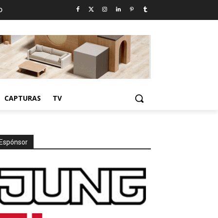
D
CAPTURAS
TV
Espónsor