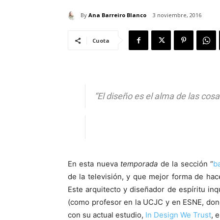
By
Ana Barreiro Blanco
3 noviembre, 2016
Cuota
“El diseño es el alma de las cos
En esta nueva
temporada
de la sección “
ba
de la televisión, y que mejor forma de hac
Este arquitecto y diseñador de espíritu i
(como profesor en la UCJC y en ESNE, dond
con su actual estudio,
In Design We Trust
, 