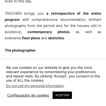
even to this day.
TASCHEN brings you
a retrospective of the entire
program
with comprehensive documentation, brilliant
photographs from the period and, for the houses still in
existence,
contemporary photos
, as well as
extensive
floor plans
and
sketches
.
The photographer
American photographer
Julius Shulman
’s images of
We use cookies on our website to give you the most
Californian architecture have burned themselves into the
relevant experience by remembering your preferences
retina of the 20th century. A book on modern architecture
and repeat visits. By clicking “Accept”, you consent to the
use of ALL the cookies.
without Shulman is inconceivable. Some of his
Do not sell my personal information
.
architectural photographs, like the iconic shots of Frank
Lloyd Wright’s or Pierre Koenig’s remarkable structures,
Configuración de cookies
ACEPTAR
have been published countless times. The brilliance of
buildings like those by Charles Eames, as well as those of