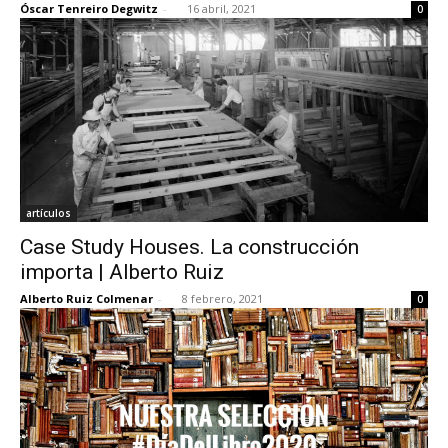
Óscar Tenreiro Degwitz
-
16 abril, 2021
0
[:]
artículos
Case Study Houses. La construcción
importa | Alberto Ruiz
Alberto Ruiz Colmenar
-
8 febrero, 2021
0