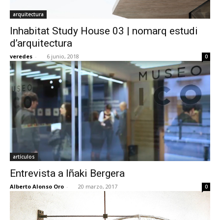
arquitectura
Inhabitat Study House 03 | nomarq estudi
d’arquitectura
veredes
-
6 junio, 2018
0
artículos
Entrevista a Iñaki Bergera
Alberto Alonso Oro
-
20 marzo, 2017
0