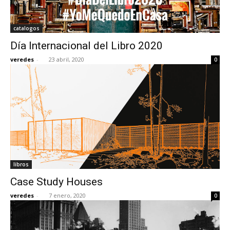
catalogos
Día Internacional del Libro 2020
veredes
-
23 abril, 2020
0
libros
Case Study Houses
veredes
-
7 enero, 2020
0