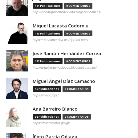
121 Publicaciones
0 COMENTARIOS
http://cinearquitecturaciudad.blogspot.com.es/
Miquel Lacasta Codorniu
113 Publicaciones
0 COMENTARIOS
https://axonometrica.wordpress.com/
José Ramón Hernández Correa
112 Publicaciones
0 COMENTARIOS
http://arquitectamoslocos.blogspot.com.es/
Miguel Ángel Díaz Camacho
95 Publicaciones
0 COMENTARIOS
https://madc.xyz/
Ana Barreiro Blanco
92 Publicaciones
0 COMENTARIOS
https://tallerabierto.gal/gl/
Íñigo García Odiaga