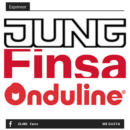
Espónsor
23,683
Fans
ME GUSTA