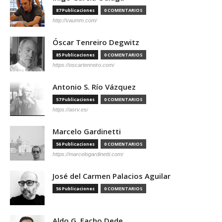
87 Publicaciones
0 COMENTARIOS
http://vaumm.com/
Óscar Tenreiro Degwitz
85 Publicaciones
0 COMENTARIOS
https://oscartenreiro.com/
Antonio S. Río Vázquez
57 Publicaciones
0 COMENTARIOS
https://asrv.es/
Marcelo Gardinetti
56 Publicaciones
0 COMENTARIOS
https://marcelogardinetti.com/
José del Carmen Palacios Aguilar
56 Publicaciones
0 COMENTARIOS
Aldo G. Facho Dede