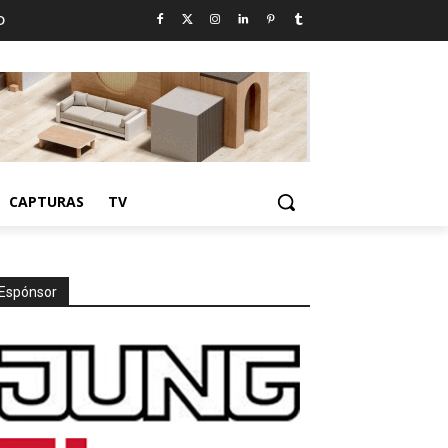
D
CAPTURAS
TV
Espónsor