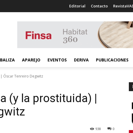
Editorial
Contacto
RevistaVA
BALIZA
APAREJO
EVENTOS
DERIVA
PUBLICACIONES
a) | Óscar Tenreiro Degwitz
a (y la prostituida) |
gwitz
938
0