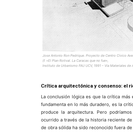
Jose Antonio Ron Pedrique. Proyecto de Centro Cívico Aven
(f. «El Plan Rotival. La Caracas que no fue»,
Instituto de Urbanismo FAU UCV, 1991 – Via Materiales d
Crítica arquitectónica y consenso: el r
La conclusión lógica es que la crítica más 
fundamenta en lo más duradero, es la críti
produce la arquitectura. Pero podríamos
ocurrido a través de la historia reciente de
de obra sólida ha sido reconocido fuera d