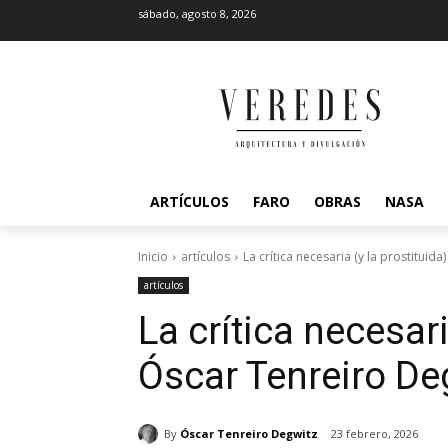
sábado, agosto 8, 2026
ARTÍCULOS
FARO
OBRAS
NASA
Inicio
artículos
La crítica necesaria (y la prostituid
artículos
La crítica necesari
Óscar Tenreiro De
By
Óscar Tenreiro Degwitz
23 febrero, 2026