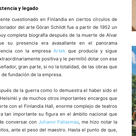
istencia y legado
mente cuestionado en Finlandia en ciertos círculos de
oriador del arte Gòran Schildt fue a partir de 1952 un
muy completa biografía después de la muerte de Alvar
e su presencia era avasallante en el panorama
eriencia con la empresa
Artek
que producía y sigue
traordinariamente positiva y le permitió dotar con ese
ador, gran parte, si no la totalidad, de las obras que
o de fundación de la empresa.
spués de la guerra como lo demuestra el haber sido el
e Helsinki y de muchos otros importantes encargos que
rte con el Finlandia Hall, enorme complejo de teatros
ra tan importante su figura en el ámbito nacional que
de conversar con
Juhanni Pallasmaa
, me hizo notar la
llos, ante el peso del maestro. Hasta el punto de que,