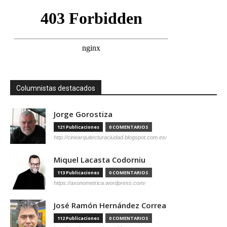
Columnistas destacados
Jorge Gorostiza
121 Publicaciones
0 COMENTARIOS
http://cinearquitecturaciudad.blogspot.com.es/
Miquel Lacasta Codorniu
113 Publicaciones
0 COMENTARIOS
https://axonometrica.wordpress.com/
José Ramón Hernández Correa
112 Publicaciones
0 COMENTARIOS