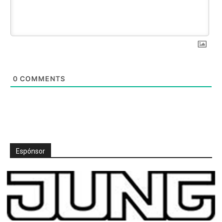
0
COMMENTS
Espónsor