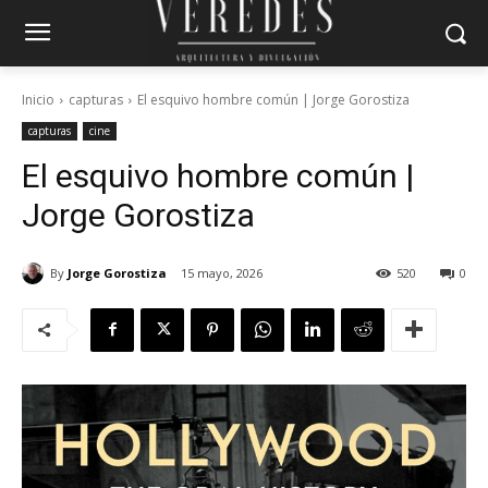
Inicio
capturas
El esquivo hombre común | Jorge Gorostiza
capturas
cine
El esquivo hombre común |
Jorge Gorostiza
By
Jorge Gorostiza
15 mayo, 2026
520
0