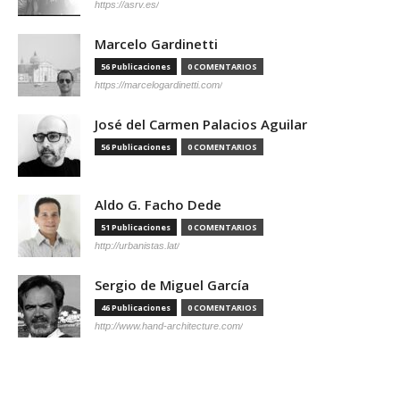
https://asrv.es/
Marcelo Gardinetti
56 Publicaciones
0 COMENTARIOS
https://marcelogardinetti.com/
José del Carmen Palacios Aguilar
56 Publicaciones
0 COMENTARIOS
Aldo G. Facho Dede
51 Publicaciones
0 COMENTARIOS
http://urbanistas.lat/
Sergio de Miguel García
46 Publicaciones
0 COMENTARIOS
http://www.hand-architecture.com/