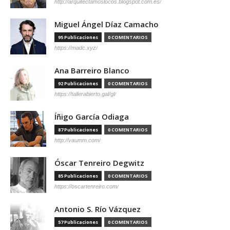
http://arquitectamoslocos.blogspot.com.es/
Miguel Ángel Díaz Camacho
95 Publicaciones
0 COMENTARIOS
https://madc.xyz/
Ana Barreiro Blanco
92 Publicaciones
0 COMENTARIOS
https://tallerabierto.gal/gl/
Íñigo García Odiaga
87 Publicaciones
0 COMENTARIOS
http://vaumm.com/
Óscar Tenreiro Degwitz
85 Publicaciones
0 COMENTARIOS
https://oscartenreiro.com/
Antonio S. Río Vázquez
57 Publicaciones
0 COMENTARIOS