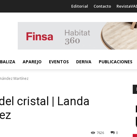
Editorial
Contacto
RevistaVA
BALIZA
APAREJO
EVENTOS
DERIVA
PUBLICACIONES
ernández Martínez
el cristal | Landa
ez
7626
0