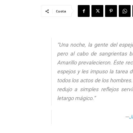
Cuota
“Una noche, la gente del espejo
pero al cabo de sangrientas b
Amarillo prevalecieron. Éste rec
espejos y les impuso la tarea 
todos los actos de los hombres. 
redujo a simples reflejos serv
letargo mágico.”
—
J