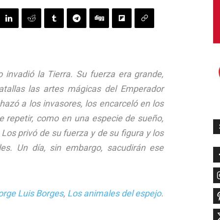
 invadió la Tierra. Su fuerza era grande,
atallas las artes mágicas del Emperador
hazó a los invasores, los encarceló en los
de repetir, como en una especie de sueño,
Los privó de su fuerza y de su figura y los
iles. Un día, sin embargo, sacudirán ese
orge Luis Borges
,
Los animales del espejo
.