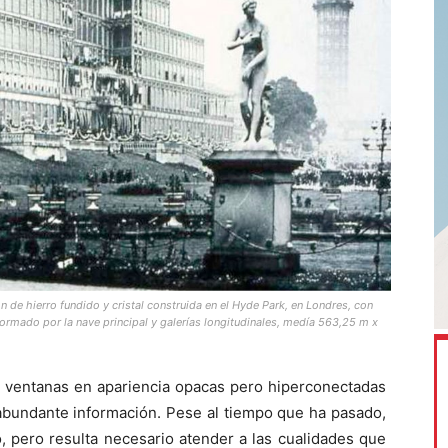
ón de hierro fundido y cristal construida en el Hyde Park, en Londres, con
ormado por la nave principal y galerías longitudinales, medía 563,25 m x
 ventanas en apariencia opacas pero hiperconectadas
abundante información. Pese al tiempo que ha pasado,
, pero resulta necesario atender a las cualidades que