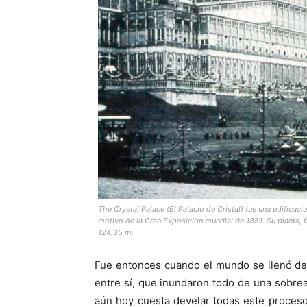
The Crystal Palace (El Palacio de Cristal) fue una edificaci
motivo de la Gran Exposición mundial de 1851. Su planta, f
124,35 m.
Fue entonces cuando el mundo se llenó de
entre sí, que inundaron todo de una sobre
aún hoy cuesta develar todas este proceso