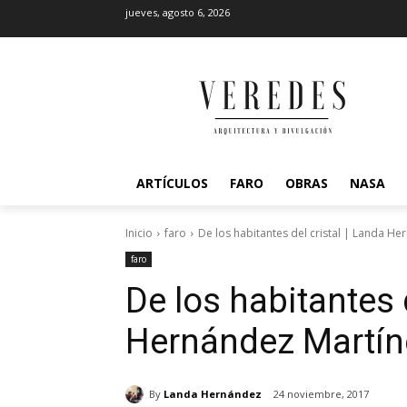
jueves, agosto 6, 2026
ARTÍCULOS
FARO
OBRAS
NASA
Inicio
faro
De los habitantes del cristal | Landa H
faro
De los habitantes d
Hernández Martín
By
Landa Hernández
24 noviembre, 2017