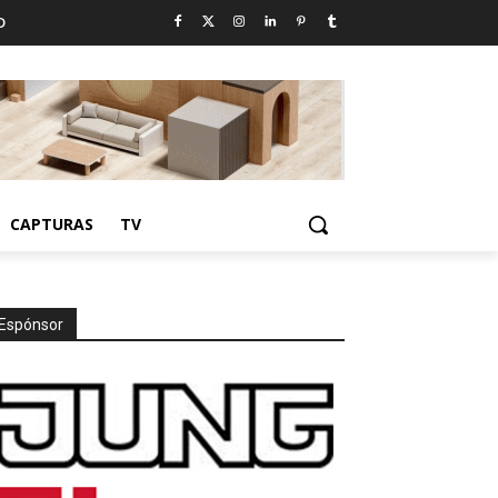
D
CAPTURAS
TV
Espónsor