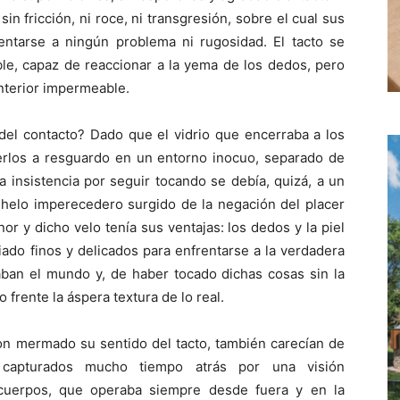
n fricción, ni roce, ni transgresión, sobre el cual sus
entarse a ningún problema ni rugosidad. El tacto se
ible, capaz de reaccionar a la yema de los dedos, pero
interior impermeable.
del contacto? Dado que el vidrio que encerraba a los
enerlos a resguardo en un entorno inocuo, separado de
 insistencia por seguir tocando se debía, quizá, a un
nhelo imperecedero surgido de la negación del placer
or y dicho velo tenía sus ventajas: los dedos y la piel
iado finos y delicados para enfrentarse a la verdadera
aban el mundo y, de haber tocado dichas cosas sin la
o frente la áspera textura de lo real.
eron mermado su sentido del tacto, también carecían de
 capturados mucho tiempo atrás por una visión
 cuerpos, que operaba siempre desde fuera y en la