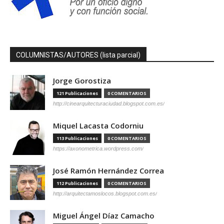
COLUMNISTAS/AUTORES (lista parcial)
Jorge Gorostiza
121 Publicaciones
0 COMENTARIOS
http://cinearquitecturaciudad.blogspot.com.es/
Miquel Lacasta Codorniu
113 Publicaciones
0 COMENTARIOS
https://axonometrica.wordpress.com/
José Ramón Hernández Correa
112 Publicaciones
0 COMENTARIOS
http://arquitectamoslocos.blogspot.com.es/
Miguel Ángel Díaz Camacho