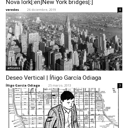
Nova Iork[:en]New York bridges[:]
veredes
-
26 diciembre, 2019
0
[:]
artículos
Deseo Vertical | Íñigo García Odiaga
Íñigo García Odiaga
-
25 marzo, 2013
3