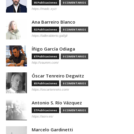
95 Publicaciones
0 COMENTARIOS
https://madc.xyz/
Ana Barreiro Blanco
92 Publicaciones
0 COMENTARIOS
https://tallerabierto.gal/gl/
Íñigo García Odiaga
87 Publicaciones
0 COMENTARIOS
http://vaumm.com/
Óscar Tenreiro Degwitz
85 Publicaciones
0 COMENTARIOS
https://oscartenreiro.com/
Antonio S. Río Vázquez
57 Publicaciones
0 COMENTARIOS
https://asrv.es/
Marcelo Gardinetti