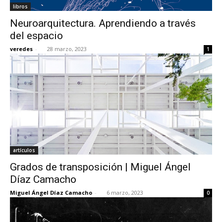
libros
Neuroarquitectura. Aprendiendo a través
del espacio
veredes
-
28 marzo, 2023
1
artículos
Grados de transposición | Miguel Ángel
Díaz Camacho
Miguel Ángel Díaz Camacho
-
6 marzo, 2023
0