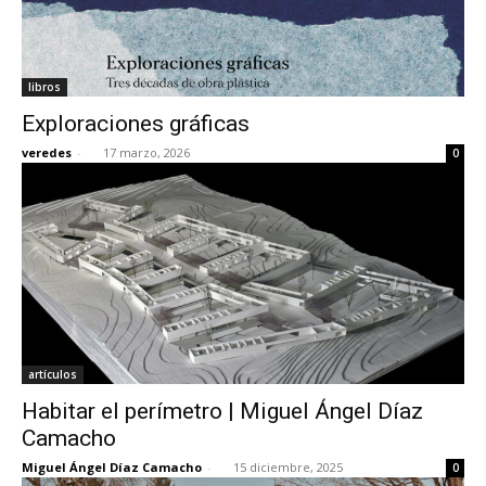
libros
Exploraciones gráficas
veredes
-
17 marzo, 2026
0
artículos
Habitar el perímetro | Miguel Ángel Díaz
Camacho
Miguel Ángel Díaz Camacho
-
15 diciembre, 2025
0