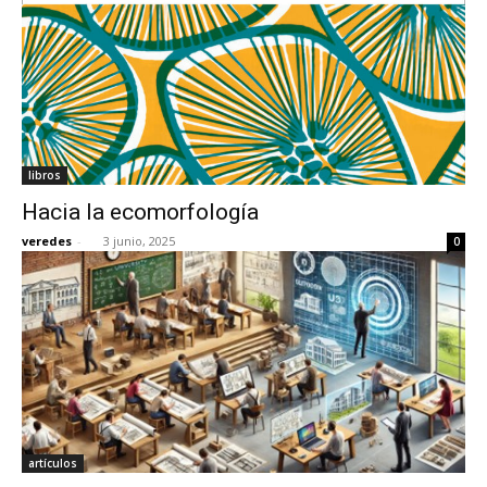
libros
Hacia la ecomorfología
veredes
-
3 junio, 2025
0
artículos