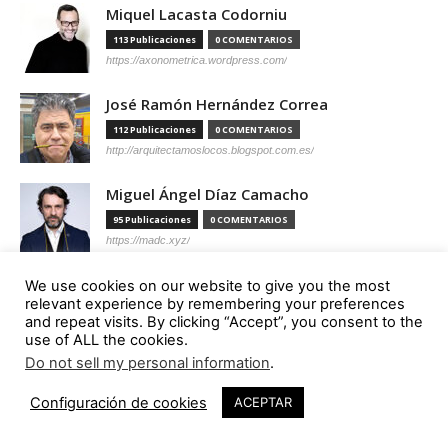
Miquel Lacasta Codorniu
113 Publicaciones
0 COMENTARIOS
https://axonometrica.wordpress.com/
José Ramón Hernández Correa
112 Publicaciones
0 COMENTARIOS
http://arquitectamoslocos.blogspot.com.es/
Miguel Ángel Díaz Camacho
95 Publicaciones
0 COMENTARIOS
https://madc.xyz/
Ana Barreiro Blanco
We use cookies on our website to give you the most
relevant experience by remembering your preferences
92 Publicaciones
0 COMENTARIOS
and repeat visits. By clicking “Accept”, you consent to the
https://tallerabierto.gal/gl/
use of ALL the cookies.
Do not sell my personal information
.
Íñigo García Odiaga
87 Publicaciones
0 COMENTARIOS
Configuración de cookies
ACEPTAR
http://vaumm.com/