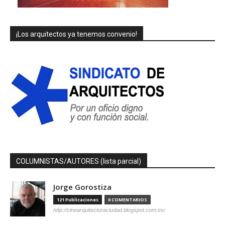
¡Los arquitectos ya tenemos convenio!
COLUMNISTAS/AUTORES (lista parcial)
Jorge Gorostiza
121 Publicaciones
0 COMENTARIOS
http://cinearquitecturaciudad.blogspot.com.es/