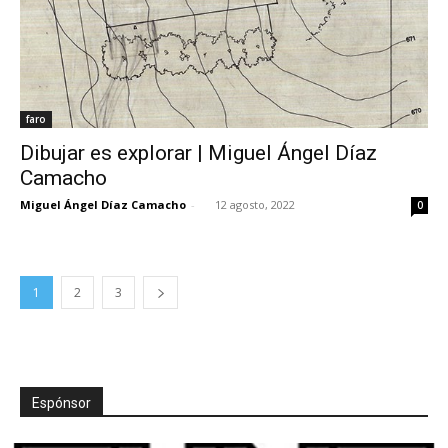
faro
Dibujar es explorar | Miguel Ángel Díaz
Camacho
Miguel Ángel Díaz Camacho
-
12 agosto, 2022
0
1
2
3
Espónsor