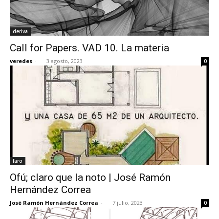
deriva
Call for Papers. VAD 10. La materia
veredes
-
3 agosto, 2023
0
faro
Ofú; claro que la noto | José Ramón
Hernández Correa
José Ramón Hernández Correa
-
7 julio, 2023
0