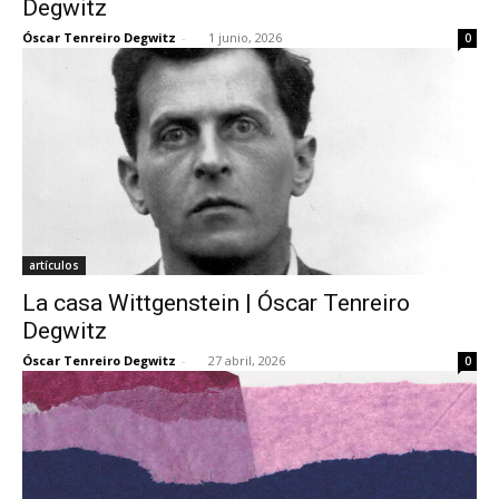
Degwitz
Óscar Tenreiro Degwitz
-
1 junio, 2026
0
[:]
artículos
La casa Wittgenstein | Óscar Tenreiro
Degwitz
Óscar Tenreiro Degwitz
-
27 abril, 2026
0