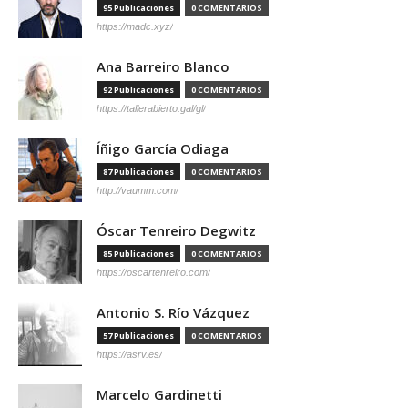
95 Publicaciones
0 COMENTARIOS
https://madc.xyz/
Ana Barreiro Blanco
92 Publicaciones
0 COMENTARIOS
https://tallerabierto.gal/gl/
Íñigo García Odiaga
87 Publicaciones
0 COMENTARIOS
http://vaumm.com/
Óscar Tenreiro Degwitz
85 Publicaciones
0 COMENTARIOS
https://oscartenreiro.com/
Antonio S. Río Vázquez
57 Publicaciones
0 COMENTARIOS
https://asrv.es/
Marcelo Gardinetti