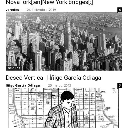
Nova Iork[:en]New York bridges[:]
veredes
-
26 diciembre, 2019
0
[:]
artículos
Deseo Vertical | Íñigo García Odiaga
Íñigo García Odiaga
-
25 marzo, 2013
3