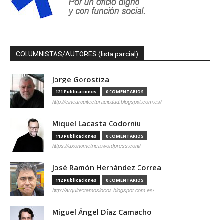
COLUMNISTAS/AUTORES (lista parcial)
Jorge Gorostiza
121 Publicaciones
0 COMENTARIOS
http://cinearquitecturaciudad.blogspot.com.es/
Miquel Lacasta Codorniu
113 Publicaciones
0 COMENTARIOS
https://axonometrica.wordpress.com/
José Ramón Hernández Correa
112 Publicaciones
0 COMENTARIOS
http://arquitectamoslocos.blogspot.com.es/
Miguel Ángel Díaz Camacho