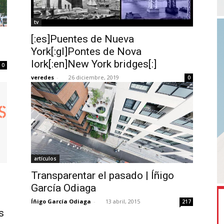
tv
[:es]Puentes de Nueva
York[:gl]Pontes de Nova
Iork[:en]New York bridges[:]
0
veredes
-
26 diciembre, 2019
0
artículos
Transparentar el pasado | Íñigo
García Odiaga
Íñigo García Odiaga
-
13 abril, 2015
217
s