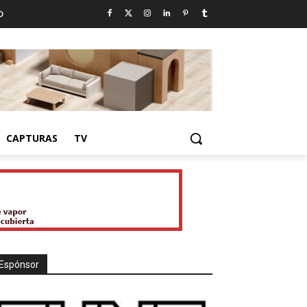
D
CAPTURAS
TV
Espónsor