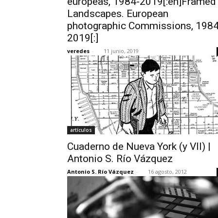
europeas, 1984-2019[:en]Framed
Landscapes. European
photographic Commissions, 1984
2019[:]
veredes
-
11 junio, 2019
artículos
Cuaderno de Nueva York (y VII) |
Antonio S. Río Vázquez
Antonio S. Río Vázquez
-
16 agosto, 2012