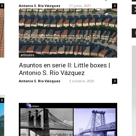
Antonio S. Río Vázquez
-
21 junio, 2021
0
0
artículos
Asuntos en serie II: Little boxes |
Antonio S. Río Vázquez
Antonio S. Río Vázquez
-
5 octubre, 2020
0
021
0