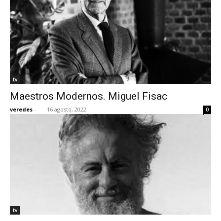
tv
Maestros Modernos. Miguel Fisac
veredes
-
16 agosto, 2022
0
tv