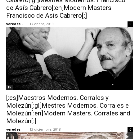
de Asís Cabrero[:en]Modern Masters.
Francisco de Asís Cabrero[:]
veredes
-
17 enero, 2019
0
tv
[:es]Maestros Modernos. Corrales y
Molezún[:gl]Mestres Modernos. Corrales e
Molezún[:en]Modern Masters. Corrales and
Molezún[:]
veredes
-
13 diciembre, 2018
0