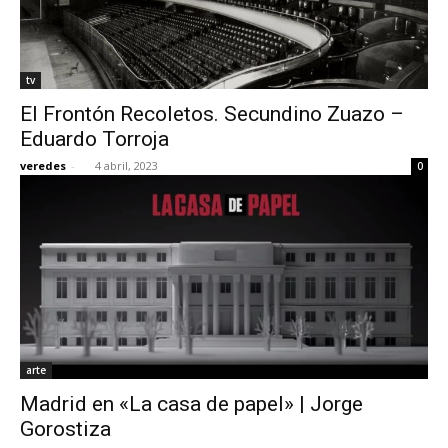
tv
El Frontón Recoletos. Secundino Zuazo –
Eduardo Torroja
veredes
-
4 abril, 2023
0
arte
Madrid en «La casa de papel» | Jorge
Gorostiza