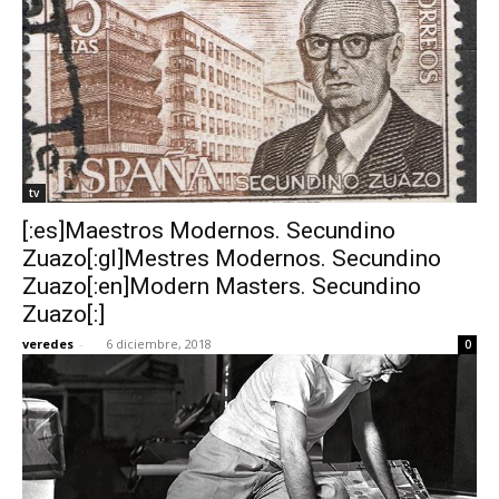
tv
[:es]Maestros Modernos. Secundino
Zuazo[:gl]Mestres Modernos. Secundino
Zuazo[:en]Modern Masters. Secundino
Zuazo[:]
veredes
-
6 diciembre, 2018
0