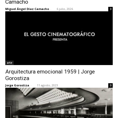
Camacho
Miguel Ángel Díaz Camacho
-
6 julio, 2026
0
[:]
arte
Arquitectura emocional 1959 | Jorge
Gorostiza
Jorge Gorostiza
-
11 agosto, 2023
0