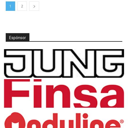
1
2
Espónsor