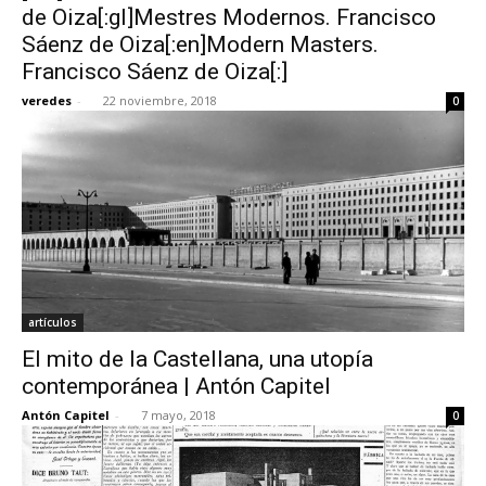
de Oiza[:gl]Mestres Modernos. Francisco
Sáenz de Oiza[:en]Modern Masters.
Francisco Sáenz de Oiza[:]
veredes
-
22 noviembre, 2018
0
artículos
El mito de la Castellana, una utopía
contemporánea | Antón Capitel
Antón Capitel
-
7 mayo, 2018
0