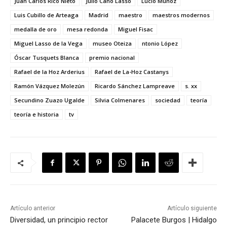
Juan Carlos Rico Nieto
Julio Cano Lasso
Lucio Muñoz
Luis Cubillo de Arteaga
Madrid
maestro
maestros modernos
medalla de oro
mesa redonda
Miguel Fisac
Miguel Lasso de la Vega
museo Oteiza
ntonio López
Óscar Tusquets Blanca
premio nacional
Rafael de la Hoz Arderius
Rafael de La-Hoz Castanys
Ramón Vázquez Molezún
Ricardo Sánchez Lampreave
s. xx
Secundino Zuazo Ugalde
Silvia Colmenares
sociedad
teoría
teoría e historia
tv
Artículo anterior
Artículo siguiente
Diversidad, un principio rector
Palacete Burgos | Hidalgo