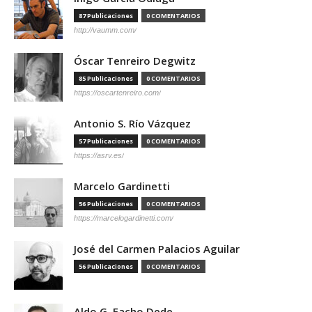
87 Publicaciones
0 COMENTARIOS
http://vaumm.com/
Óscar Tenreiro Degwitz
85 Publicaciones
0 COMENTARIOS
https://oscartenreiro.com/
Antonio S. Río Vázquez
57 Publicaciones
0 COMENTARIOS
https://asrv.es/
Marcelo Gardinetti
56 Publicaciones
0 COMENTARIOS
https://marcelogardinetti.com/
José del Carmen Palacios Aguilar
56 Publicaciones
0 COMENTARIOS
Aldo G. Facho Dede