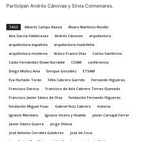
Participan Andrés Cánovas y Silvia Colmenares.
TAGS
Alberto Campo Baeza
Álvaro Martínez-Novillo
Ana García Valdecasas
Andrés Cánovas
arquitectura
arquitectura española
arquitectura madrileña
arquitectura moderna
Arturo Franco Díaz
Carlos Sambricio
Casto Fernández-Shaw Iturralde
COAM
conferencia
Diego Muñoz Avia
Enrique González
ETSAM
Eva Hurtado Torán
Félix Cabrero Garrido
Fernando Higueras
Francisco Daroca
Francisco de Asís Cabrero Torres-Quevedo
Francisco Javier Sáenz de Oiza
fundación Fernando Higueras
fundación Miguel Fisac
Gabriel Ruiz Cabrero
historia
Ignacio Mendaro
Ignacio Vicens y Hualde
Javier Carvajal Ferrer
Javier Sáenz Guerra
Jorge Oteiza
José Antonio Corrales Gutiérrez
José de Coca