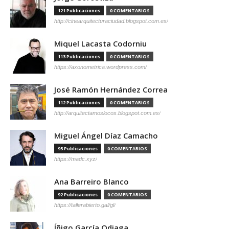
121 Publicaciones
0 COMENTARIOS
http://cinearquitecturaciudad.blogspot.com.es/
Miquel Lacasta Codorniu
113 Publicaciones
0 COMENTARIOS
https://axonometrica.wordpress.com/
José Ramón Hernández Correa
112 Publicaciones
0 COMENTARIOS
http://arquitectamoslocos.blogspot.com.es/
Miguel Ángel Díaz Camacho
95 Publicaciones
0 COMENTARIOS
https://madc.xyz/
Ana Barreiro Blanco
92 Publicaciones
0 COMENTARIOS
https://tallerabierto.gal/gl/
Íñigo García Odiaga