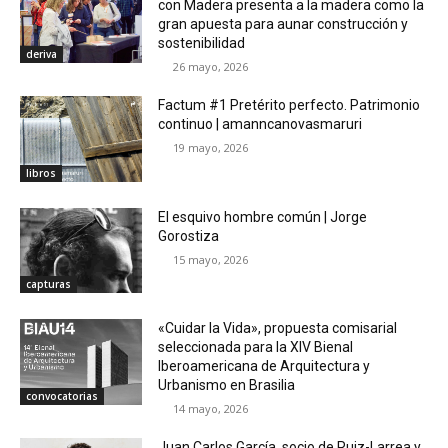
con Madera presenta a la madera como la
gran apuesta para aunar construcción y
sostenibilidad
deriva
26 mayo, 2026
Factum #1 Pretérito perfecto. Patrimonio
continuo | amanncanovasmaruri
19 mayo, 2026
libros
El esquivo hombre común | Jorge
Gorostiza
15 mayo, 2026
capturas
«Cuidar la Vida», propuesta comisarial
seleccionada para la XIV Bienal
Iberoamericana de Arquitectura y
Urbanismo en Brasilia
convocatorias
14 mayo, 2026
Juan Carlos García, socio de Ruiz-Larrea y