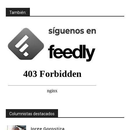
También:
Columnistas destacados
Jorge Gorostiza