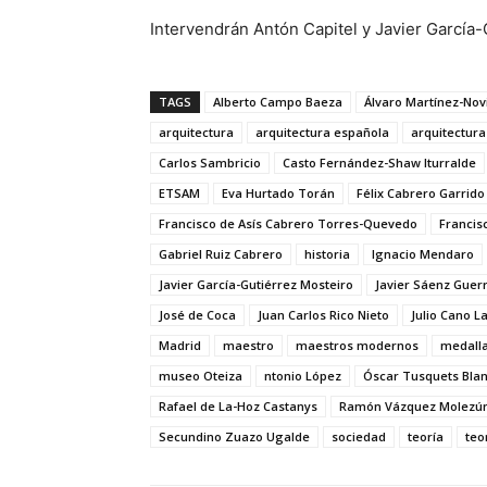
Intervendrán Antón Capitel y Javier García-
TAGS
Alberto Campo Baeza
Álvaro Martínez-Novi
arquitectura
arquitectura española
arquitectur
Carlos Sambricio
Casto Fernández-Shaw Iturralde
ETSAM
Eva Hurtado Torán
Félix Cabrero Garrido
Francisco de Asís Cabrero Torres-Quevedo
Francis
Gabriel Ruiz Cabrero
historia
Ignacio Mendaro
Javier García-Gutiérrez Mosteiro
Javier Sáenz Guer
José de Coca
Juan Carlos Rico Nieto
Julio Cano L
Madrid
maestro
maestros modernos
medalla
museo Oteiza
ntonio López
Óscar Tusquets Bla
Rafael de La-Hoz Castanys
Ramón Vázquez Molezú
Secundino Zuazo Ugalde
sociedad
teoría
teo