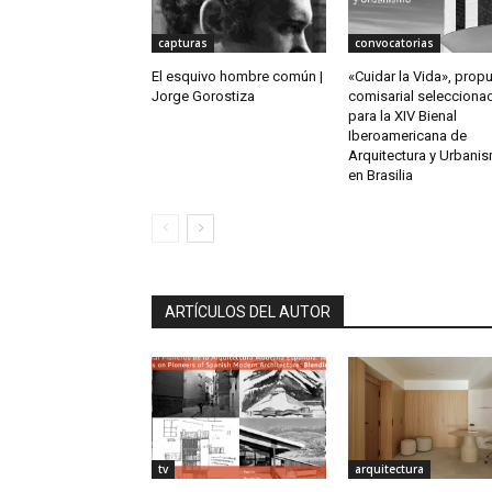
capturas
convocatorias
El esquivo hombre común |
«Cuidar la Vida», prop
Jorge Gorostiza
comisarial selecciona
para la XIV Bienal
Iberoamericana de
Arquitectura y Urbani
en Brasilia
ARTÍCULOS DEL AUTOR
tv
arquitectura