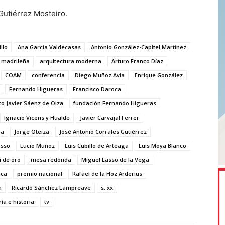
Gutiérrez Mosteiro.
llo
Ana García Valdecasas
Antonio González-Capitel Martínez
a madrileña
arquitectura moderna
Arturo Franco Díaz
COAM
conferencia
Diego Muñoz Avia
Enrique González
Fernando Higueras
Francisco Daroca
co Javier Sáenz de Oiza
fundación Fernando Higueras
Ignacio Vicens y Hualde
Javier Carvajal Ferrer
ra
Jorge Oteiza
José Antonio Corrales Gutiérrez
asso
Lucio Muñoz
Luis Cubillo de Arteaga
Luis Moya Blanco
 de oro
mesa redonda
Miguel Lasso de la Vega
nca
premio nacional
Rafael de la Hoz Arderius
n
Ricardo Sánchez Lampreave
s. xx
ría e historia
tv