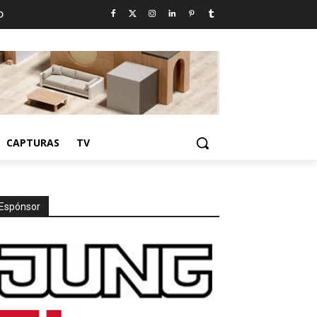
D
CAPTURAS
TV
Espónsor