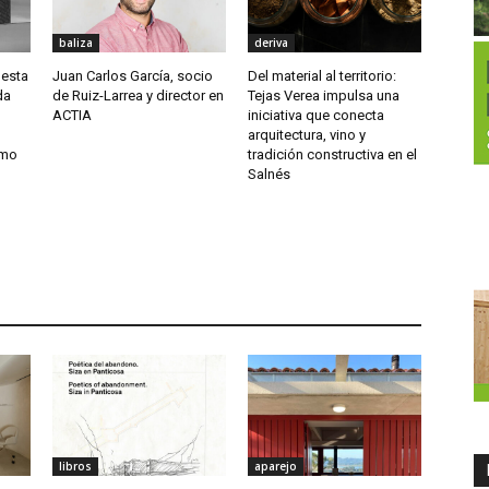
baliza
deriva
uesta
Juan Carlos García, socio
Del material al territorio:
da
de Ruiz-Larrea y director en
Tejas Verea impulsa una
ACTIA
iniciativa que conecta
arquitectura, vino y
smo
tradición constructiva en el
Salnés
libros
aparejo