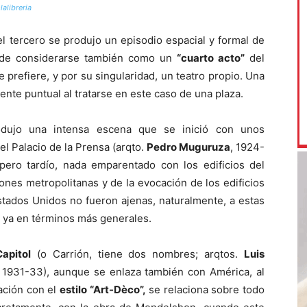
lalibreria
el tercero se produjo un episodio espacial y formal de
de considerarse también como un
“cuarto acto”
del
se prefiere, y por su singularidad, un teatro propio. Una
ente puntual al tratarse en este caso de una plaza.
odujo una intensa escena que se inició con unos
el Palacio de la Prensa (arqto.
Pedro Muguruza
, 1924-
ero tardío, nada emparentado con los edificios del
iones metropolitanas y de la evocación de los edificios
stados Unidos no fueron ajenas, naturalmente, a estas
 ya en términos más generales.
apitol
(o Carrión, tiene dos nombres; arqtos.
Luis
, 1931-33), aunque se enlaza también con América, al
ación con el
estilo “Art-Dèco”,
se relaciona sobre todo