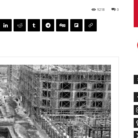
9218
0