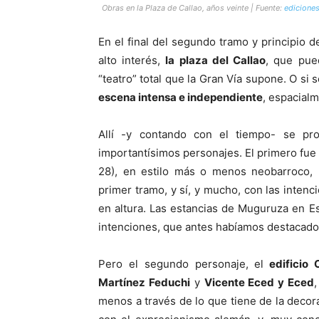
Obras en la Plaza de Callao, años veinte | Fuente:
ediciones
En el final del segundo tramo y principio d
alto interés,
la plaza del Callao
, que pue
“teatro” total que la Gran Vía supone. O si 
escena intensa e independiente
, espacialm
Allí -y contando con el tiempo- se pr
importantísimos personajes. El primero fue 
28), en estilo más o menos neobarroco, p
primer tramo, y sí, y mucho, con las intenc
en altura. Las estancias de Muguruza en E
intenciones, que antes habíamos destacado
Pero el segundo personaje, el
edificio C
Martínez Feduchi
y
Vicente Eced y Eced
menos a través de lo que tiene de la decor