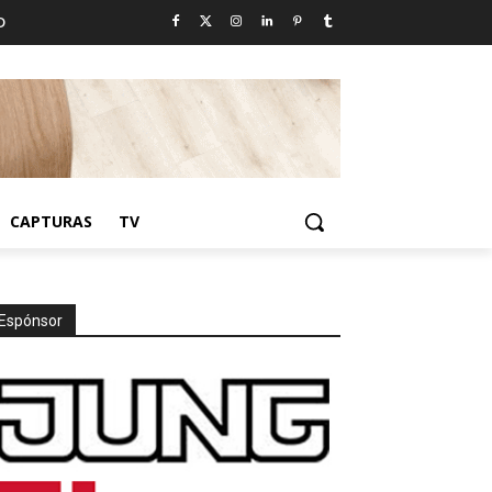
D
CAPTURAS
TV
Espónsor