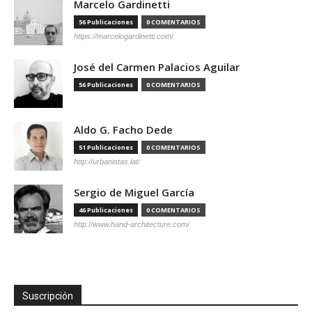
Marcelo Gardinetti
56 Publicaciones
0 COMENTARIOS
https://marcelogardinetti.com/
José del Carmen Palacios Aguilar
56 Publicaciones
0 COMENTARIOS
Aldo G. Facho Dede
51 Publicaciones
0 COMENTARIOS
http://urbanistas.lat/
Sergio de Miguel García
46 Publicaciones
0 COMENTARIOS
http://www.hand-architecture.com/
Suscripción