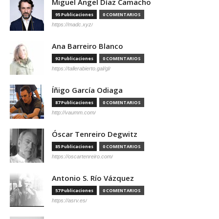
Miguel Ángel Díaz Camacho
95 Publicaciones
0 COMENTARIOS
https://madc.xyz/
Ana Barreiro Blanco
92 Publicaciones
0 COMENTARIOS
https://tallerabierto.gal/gl/
Íñigo García Odiaga
87 Publicaciones
0 COMENTARIOS
http://vaumm.com/
Óscar Tenreiro Degwitz
85 Publicaciones
0 COMENTARIOS
https://oscartenreiro.com/
Antonio S. Río Vázquez
57 Publicaciones
0 COMENTARIOS
https://asrv.es/