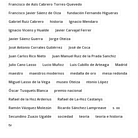
Francisco de Asís Cabrero Torres-Quevedo
Francisco Javier Sáenz de Oiza
fundación Fernando Higueras
Gabriel Ruiz Cabrero
historia
Ignacio Mendaro
Ignacio Vicens y Hualde
Javier Carvajal Ferrer
Javier Sáenz Guerra
Jorge Oteiza
José Antonio Corrales Gutiérrez
José de Coca
Juan Carlos Rico Nieto
Juan Manuel Ruiz de la Prada Sanchiz
Julio Cano Lasso
Lucio Muñoz
Luis Cubillo de Arteaga
Madrid
maestro
maestros modernos
medalla de oro
mesa redonda
Miguel Lasso de la Vega
museo Oteiza
ntonio López
Óscar Tusquets Blanca
premio nacional
Rafael de la Hoz Arderius
Rafael de La-Hoz Castanys
Ramón Vázquez Molezún
Ricardo Sánchez Lampreave
s. xx
Secundino Zuazo Ugalde
sociedad
teoría
teoría e historia
tv