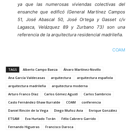
ya que las numerosas viviendas colectivas del
ensanche que edificó (General Martínez Campos
51, José Abascal 50, José Ortega y Gasset c/v
Lagasca, Velázquez 89 y Zurbano 73) son una
referencia de la arquitectura residencial madrileña.
COAM
TAGS
Alberto Campo Baeza
Álvaro Martínez-Novillo
Ana García Valdecasas
arquitectura
arquitectura española
arquitectura madrileña
arquitectura moderna
Arturo Franco Díaz
Carlos Gómez Agustí
Carlos Sambricio
Casto Fernández-Shaw Iturralde
COAM
conferencia
Daniel Rincón de la Vega
Diego Muñoz Avia
Enrique González
ETSAM
Eva Hurtado Torán
Félix Cabrero Garrido
Fernando Higueras
Francisco Daroca