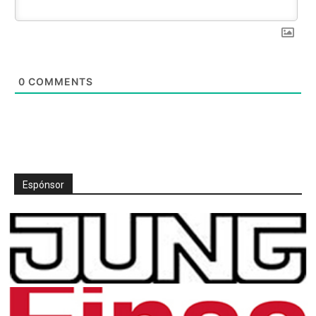
0
COMMENTS
Espónsor