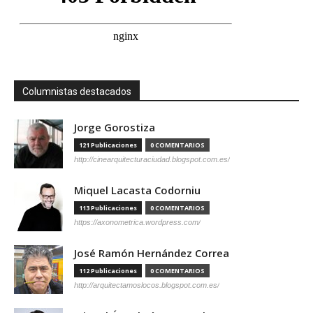
Columnistas destacados
Jorge Gorostiza
121 Publicaciones
0 COMENTARIOS
http://cinearquitecturaciudad.blogspot.com.es/
Miquel Lacasta Codorniu
113 Publicaciones
0 COMENTARIOS
https://axonometrica.wordpress.com/
José Ramón Hernández Correa
112 Publicaciones
0 COMENTARIOS
http://arquitectamoslocos.blogspot.com.es/