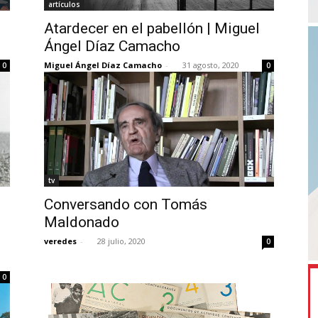
artículos
Atardecer en el pabellón | Miguel
Ángel Díaz Camacho
Miguel Ángel Díaz Camacho
-
31 agosto, 2020
0
0
tv
Conversando con Tomás
Maldonado
veredes
-
28 julio, 2020
0
0