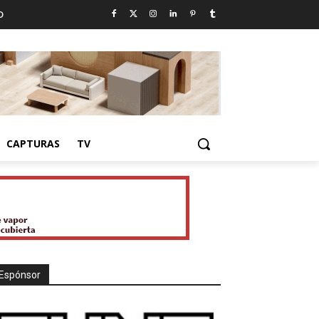
D
CAPTURAS
TV
Espónsor