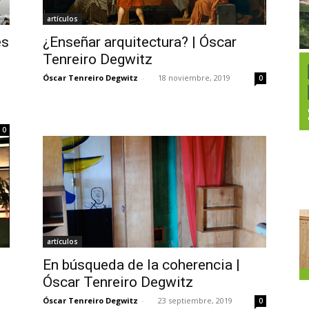
artículos
es
¿Enseñar arquitectura? | Óscar
Tenreiro Degwitz
Óscar Tenreiro Degwitz
-
18 noviembre, 2019
0
0
artículos
En búsqueda de la coherencia |
Óscar Tenreiro Degwitz
Óscar Tenreiro Degwitz
-
23 septiembre, 2019
0