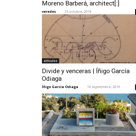
Moreno Barberá, architect[:]
veredes
-
15 octubre, 2019
artículos
Divide y venceras | Íñigo García
Odiaga
Íñigo García Odiaga
-
16 septiembre, 2019