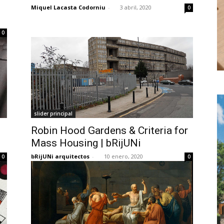
Miquel Lacasta Codorniu
-
3 abril, 2020
0
0
slider principal
Robin Hood Gardens & Criteria for
Mass Housing | bRijUNi
bRijUNi arquitectos
-
10 enero, 2020
0
0