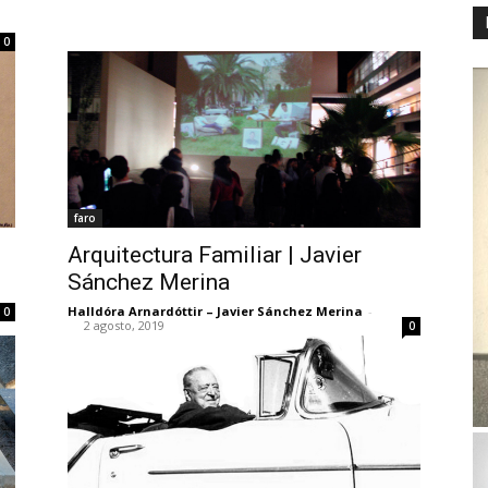
0
faro
Arquitectura Familiar | Javier
Sánchez Merina
Halldóra Arnardóttir – Javier Sánchez Merina
-
0
2 agosto, 2019
0