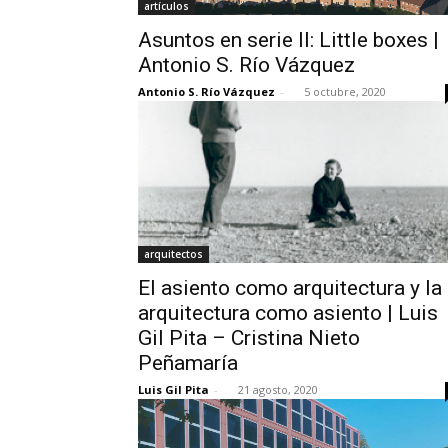
artículos
Asuntos en serie II: Little boxes |
Antonio S. Río Vázquez
Antonio S. Río Vázquez
-
5 octubre, 2020
arquitectos
El asiento como arquitectura y la
arquitectura como asiento | Luis
Gil Pita – Cristina Nieto
Peñamaría
Luis Gil Pita
-
21 agosto, 2020