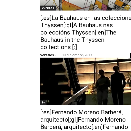
eventos
[:es]La Bauhaus en las coleccion
Thyssen[:gl]A Bauhaus nas
coleccións Thyssen[:en]The
Bauhaus in the Thyssen
collections [:]
veredes
-
10 diciembre, 2019
tv
[:es]Fernando Moreno Barberá,
arquitecto[:gl]Fernando Moreno
Barberá, arquitecto[:en]Fernando