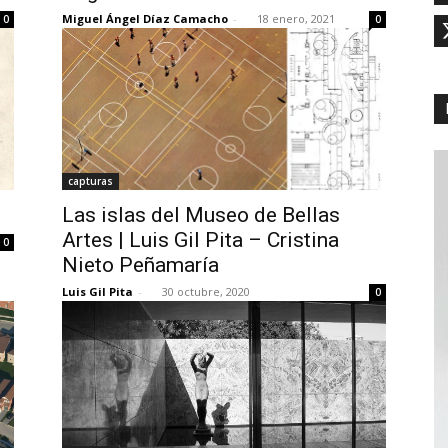
Miguel Ángel Díaz Camacho
-
18 enero, 2021
0
0
capturas
Las islas del Museo de Bellas
Artes | Luis Gil Pita – Cristina
0
Nieto Peñamaría
Luis Gil Pita
-
30 octubre, 2020
0