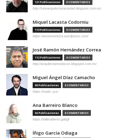
121 Publicaciones
0 COMENTARIOS
http://cinearquitecturaciudad.blogspot.com.es/
Miquel Lacasta Codorniu
113 Publicaciones
0 COMENTARIOS
https://axonometrica.wordpress.com/
José Ramón Hernández Correa
112 Publicaciones
0 COMENTARIOS
http://arquitectamoslocos.blogspot.com.es/
Miguel Ángel Díaz Camacho
95 Publicaciones
0 COMENTARIOS
https://madc.xyz/
Ana Barreiro Blanco
92 Publicaciones
0 COMENTARIOS
https://tallerabierto.gal/gl/
Íñigo García Odiaga