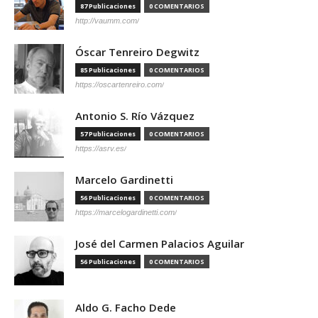
87 Publicaciones
0 COMENTARIOS
http://vaumm.com/
Óscar Tenreiro Degwitz
85 Publicaciones
0 COMENTARIOS
https://oscartenreiro.com/
Antonio S. Río Vázquez
57 Publicaciones
0 COMENTARIOS
https://asrv.es/
Marcelo Gardinetti
56 Publicaciones
0 COMENTARIOS
https://marcelogardinetti.com/
José del Carmen Palacios Aguilar
56 Publicaciones
0 COMENTARIOS
Aldo G. Facho Dede