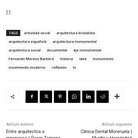
[:]
TAGS
actividad social
arquitectura brutalista
arquitectura española
arquitectura monumental
arquitectura social
documental
eje monumental
Fernando Moreno Barberá
historia
idea
monumento
movimiento moderno
reflexión
tv
Artículo anterior
Artículo siguiente
Entre arquitectos e
Clínica Dental Moreruela |
ingenieros | Óscar Tenreiro
Murillo y Hernández