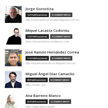
Jorge Gorostiza
121 Publicaciones
0 COMENTARIOS
http://cinearquitecturaciudad.blogspot.com.es/
Miquel Lacasta Codorniu
113 Publicaciones
0 COMENTARIOS
https://axonometrica.wordpress.com/
José Ramón Hernández Correa
112 Publicaciones
0 COMENTARIOS
http://arquitectamoslocos.blogspot.com.es/
Miguel Ángel Díaz Camacho
95 Publicaciones
0 COMENTARIOS
https://madc.xyz/
Ana Barreiro Blanco
92 Publicaciones
0 COMENTARIOS
https://tallerabierto.gal/gl/