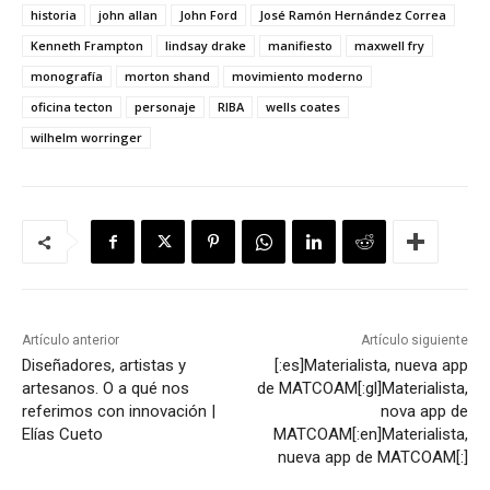
historia
john allan
John Ford
José Ramón Hernández Correa
Kenneth Frampton
lindsay drake
manifiesto
maxwell fry
monografía
morton shand
movimiento moderno
oficina tecton
personaje
RIBA
wells coates
wilhelm worringer
Artículo anterior
Artículo siguiente
Diseñadores, artistas y
[:es]Materialista, nueva app
artesanos. O a qué nos
de MATCOAM[:gl]Materialista,
referimos con innovación |
nova app de
Elías Cueto
MATCOAM[:en]Materialista,
nueva app de MATCOAM[:]