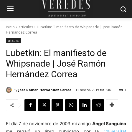
Inicio
artículos
Lubetkin: El manifiesto de Whipsnade | José Ramón
Hernández Correa
artículos
Lubetkin: El manifiesto de
Whipsnade | José Ramón
Hernández Correa
By
José Ramón Hernández Correa
11 marzo, 2019
6469
1
El día 7 de noviembre de 2003 mi amigo
Ángel Sanguino
me regaló un libro publicado por la
Universitat