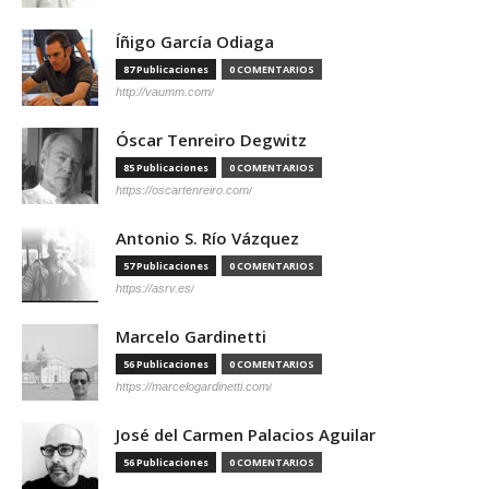
Íñigo García Odiaga
87 Publicaciones
0 COMENTARIOS
http://vaumm.com/
Óscar Tenreiro Degwitz
85 Publicaciones
0 COMENTARIOS
https://oscartenreiro.com/
Antonio S. Río Vázquez
57 Publicaciones
0 COMENTARIOS
https://asrv.es/
Marcelo Gardinetti
56 Publicaciones
0 COMENTARIOS
https://marcelogardinetti.com/
José del Carmen Palacios Aguilar
56 Publicaciones
0 COMENTARIOS