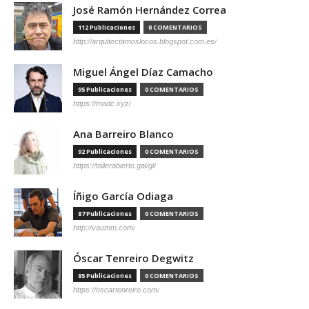
José Ramón Hernández Correa
112 Publicaciones
0 COMENTARIOS
http://arquitectamoslocos.blogspot.com.es/
Miguel Ángel Díaz Camacho
95 Publicaciones
0 COMENTARIOS
https://madc.xyz/
Ana Barreiro Blanco
92 Publicaciones
0 COMENTARIOS
https://tallerabierto.gal/gl/
Íñigo García Odiaga
87 Publicaciones
0 COMENTARIOS
http://vaumm.com/
Óscar Tenreiro Degwitz
85 Publicaciones
0 COMENTARIOS
https://oscartenreiro.com/