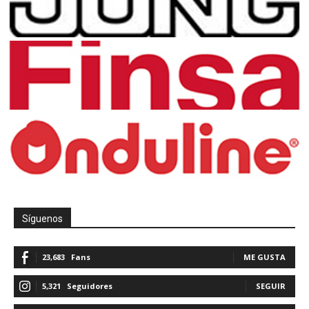
Síguenos
23,683
Fans
ME GUSTA
5,321
Seguidores
SEGUIR