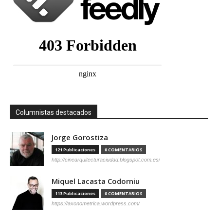
Columnistas destacados
Jorge Gorostiza
121 Publicaciones
0 COMENTARIOS
http://cinearquitecturaciudad.blogspot.com.es/
Miquel Lacasta Codorniu
113 Publicaciones
0 COMENTARIOS
https://axonometrica.wordpress.com/