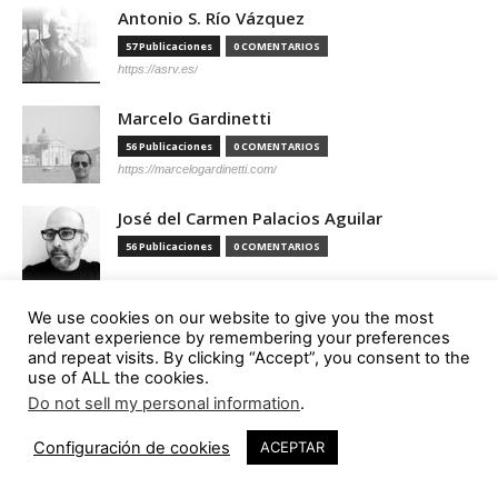
Antonio S. Río Vázquez
57 Publicaciones
0 COMENTARIOS
https://asrv.es/
Marcelo Gardinetti
56 Publicaciones
0 COMENTARIOS
https://marcelogardinetti.com/
José del Carmen Palacios Aguilar
56 Publicaciones
0 COMENTARIOS
Aldo G. Facho Dede
We use cookies on our website to give you the most
relevant experience by remembering your preferences
51 Publicaciones
0 COMENTARIOS
and repeat visits. By clicking “Accept”, you consent to the
http://urbanistas.lat/
use of ALL the cookies.
Do not sell my personal information
.
Sergio de Miguel García
1
Configuración de cookies
ACEPTAR
46 Publicaciones
0 COMENTARIOS
http://www.hand-architecture.com/