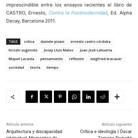
imprescindible entre los ensayos recientes el libro de
CASTRO, Ernesto,
Contra la Postmodernidad
,
Ed. Alpha
Decay, Barcelona 2011.
TAGS
crítica
daniele pisani
ernesto castro córdoba
hiroshi sugimoto
Josep Lluís Mateo
Juan José Lahuerta
Miquel Lacasta
pensamiento
reflexión
siegfried kracauer
sociedad
teoría
tiempo
Artículo anterior
Artículo siguiente
Arquitectura y discapacidad
Crítica e ideología | Óscar