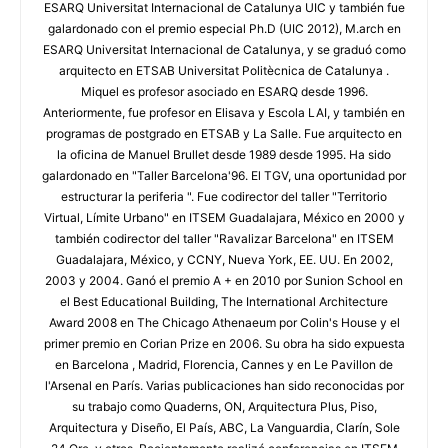
ESARQ Universitat Internacional de Catalunya UIC y también fue
galardonado con el premio especial Ph.D (UIC 2012), M.arch en
ESARQ Universitat Internacional de Catalunya, y se graduó como
arquitecto en ETSAB Universitat Politècnica de Catalunya .
Miquel es profesor asociado en ESARQ desde 1996.
Anteriormente, fue profesor en Elisava y Escola LAI, y también en
programas de postgrado en ETSAB y La Salle. Fue arquitecto en
la oficina de Manuel Brullet desde 1989 desde 1995. Ha sido
galardonado en "Taller Barcelona'96. El TGV, una oportunidad por
estructurar la periferia ". Fue codirector del taller "Territorio
Virtual, Límite Urbano" en ITSEM Guadalajara, México en 2000 y
también codirector del taller "Ravalizar Barcelona" en ITSEM
Guadalajara, México, y CCNY, Nueva York, EE. UU. En 2002,
2003 y 2004. Ganó el premio A + en 2010 por Sunion School en
el Best Educational Building, The International Architecture
Award 2008 en The Chicago Athenaeum por Colin's House y el
primer premio en Corian Prize en 2006. Su obra ha sido expuesta
en Barcelona , Madrid, Florencia, Cannes y en Le Pavillon de
l'Arsenal en París. Varias publicaciones han sido reconocidas por
su trabajo como Quaderns, ON, Arquitectura Plus, Piso,
Arquitectura y Diseño, El País, ABC, La Vanguardia, Clarín, Sole