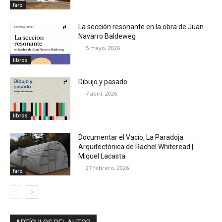
faro
La sección resonante en la obra de Juan
Navarro Baldeweg
5 mayo, 2026
libros
Dibujo y pasado
7 abril, 2026
libros
Documentar el Vacío, La Paradoja
Arquitectónica de Rachel Whiteread |
Miquel Lacasta
27 febrero, 2026
faro