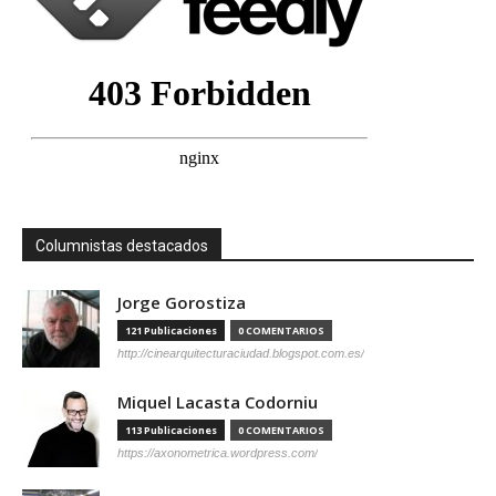
Columnistas destacados
Jorge Gorostiza
121 Publicaciones
0 COMENTARIOS
http://cinearquitecturaciudad.blogspot.com.es/
Miquel Lacasta Codorniu
113 Publicaciones
0 COMENTARIOS
https://axonometrica.wordpress.com/