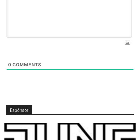
0
COMMENTS
Espónsor