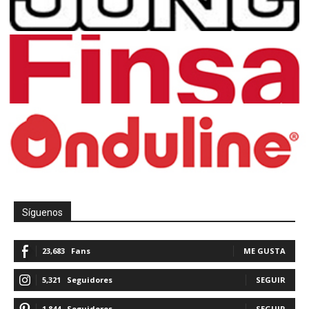
Síguenos
23,683
Fans
ME GUSTA
5,321
Seguidores
SEGUIR
1,844
Seguidores
SEGUIR