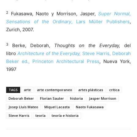
2
Fukasawa, Naoto y Morrison, Jasper,
Super Normal,
Sensations of the Ordinary
, Lars Müller Publishers
,
Zurich, 2007.
3
Berke, Deborah,
Thoughts on the Everyday,
del
libro
Architecture of the Everyday,
Steve Harris, Deborah
Beker ed., Princeton Architectural Press
, Nueva York,
1997
TAGS
arte
arte contemporaneo
artes plásticas
crítica
Deborah Beker
Florian Sauter
historia
Jasper Morrison
Josep Lluís Mateo
Miquel Lacasta
Naoto Fukasawa
Steve Harris
teoría
teoría e historia