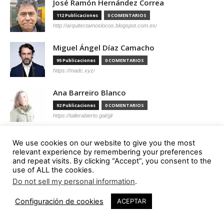
José Ramón Hernández Correa
112 Publicaciones
0 COMENTARIOS
http://arquitectamoslocos.blogspot.com.es/
Miguel Ángel Díaz Camacho
95 Publicaciones
0 COMENTARIOS
https://madc.xyz/
Ana Barreiro Blanco
92 Publicaciones
0 COMENTARIOS
https://tallerabierto.gal/gl/
Íñigo García Odiaga
We use cookies on our website to give you the most
87 Publicaciones
0 COMENTARIOS
relevant experience by remembering your preferences
and repeat visits. By clicking “Accept”, you consent to the
http://vaumm.com/
use of ALL the cookies.
Do not sell my personal information
.
Óscar Tenreiro Degwitz
85 Publicaciones
0 COMENTARIOS
Configuración de cookies
ACEPTAR
https://oscartenreiro.com/