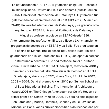
Es cofundador en ARCHIKUBIK y también en @kubik - espacio
multidisciplinario. Obtuvo un Ph.D. con honores (cum laude) en
ESARQ Universitat Internacional de Catalunya UIC y también fue
galardonado con el premio especial Ph.D (UIC 2012), M.arch en
ESARQ Universitat Internacional de Catalunya, y se graduó como
arquitecto en ETSAB Universitat Politècnica de Catalunya .
Miquel es profesor asociado en ESARQ desde 1996.
Anteriormente, fue profesor en Elisava y Escola LAI, y también en
programas de postgrado en ETSAB y La Salle. Fue arquitecto en
la oficina de Manuel Brullet desde 1989 desde 1995. Ha sido
galardonado en "Taller Barcelona'96. El TGV, una oportunidad por
estructurar la periferia ". Fue codirector del taller "Territorio
Virtual, Límite Urbano" en ITSEM Guadalajara, México en 2000 y
también codirector del taller "Ravalizar Barcelona" en ITSEM
Guadalajara, México, y CCNY, Nueva York, EE. UU. En 2002,
2003 y 2004. Ganó el premio A + en 2010 por Sunion School en
el Best Educational Building, The International Architecture
Award 2008 en The Chicago Athenaeum por Colin's House y el
primer premio en Corian Prize en 2006. Su obra ha sido expuesta
en Barcelona , Madrid, Florencia, Cannes y en Le Pavillon de
l'Arsenal en París. Varias publicaciones han sido reconocidas por