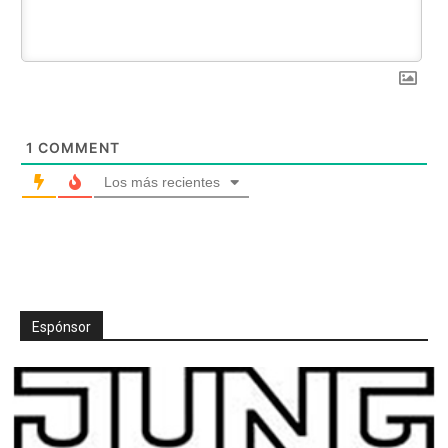
1
COMMENT
Los más recientes
Espónsor