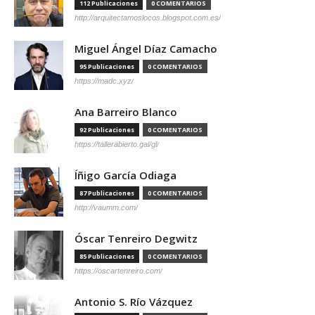
112 Publicaciones
0 COMENTARIOS
http://arquitectamoslocos.blogspot.com.es/
Miguel Ángel Díaz Camacho
95 Publicaciones
0 COMENTARIOS
https://madc.xyz/
Ana Barreiro Blanco
92 Publicaciones
0 COMENTARIOS
https://tallerabierto.gal/gl/
Íñigo García Odiaga
87 Publicaciones
0 COMENTARIOS
http://vaumm.com/
Óscar Tenreiro Degwitz
85 Publicaciones
0 COMENTARIOS
https://oscartenreiro.com/
Antonio S. Río Vázquez