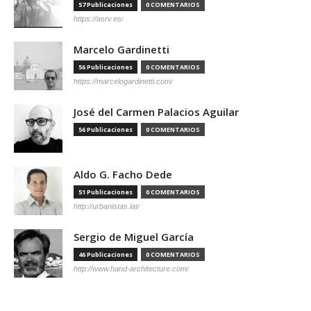
57 Publicaciones
0 COMENTARIOS
https://asrv.es/
Marcelo Gardinetti
56 Publicaciones
0 COMENTARIOS
https://marcelogardinetti.com/
José del Carmen Palacios Aguilar
56 Publicaciones
0 COMENTARIOS
Aldo G. Facho Dede
51 Publicaciones
0 COMENTARIOS
http://urbanistas.lat/
Sergio de Miguel García
46 Publicaciones
0 COMENTARIOS
http://www.hand-architecture.com/