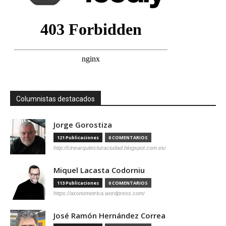
Columnistas destacados
Jorge Gorostiza
121 Publicaciones
0 COMENTARIOS
http://cinearquitecturaciudad.blogspot.com.es/
Miquel Lacasta Codorniu
113 Publicaciones
0 COMENTARIOS
https://axonometrica.wordpress.com/
José Ramón Hernández Correa