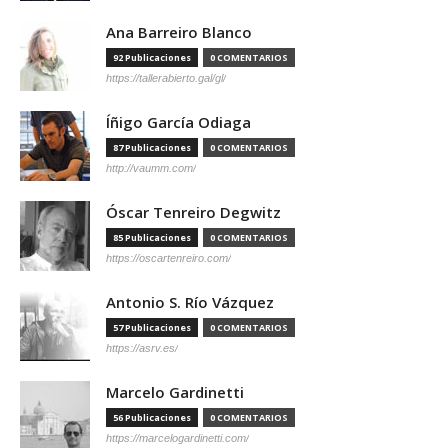
Ana Barreiro Blanco
92 Publicaciones
0 COMENTARIOS
https://tallerabierto.gal/gl/
Íñigo García Odiaga
87 Publicaciones
0 COMENTARIOS
http://vaumm.com/
Óscar Tenreiro Degwitz
85 Publicaciones
0 COMENTARIOS
https://oscartenreiro.com/
Antonio S. Río Vázquez
57 Publicaciones
0 COMENTARIOS
https://asrv.es/
Marcelo Gardinetti
56 Publicaciones
0 COMENTARIOS
https://marcelogardinetti.com/