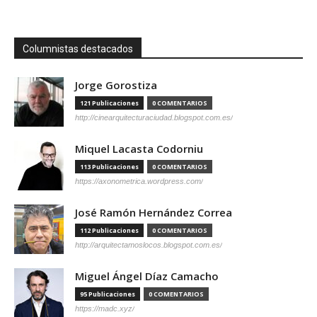
Columnistas destacados
Jorge Gorostiza
121 Publicaciones
0 COMENTARIOS
http://cinearquitecturaciudad.blogspot.com.es/
Miquel Lacasta Codorniu
113 Publicaciones
0 COMENTARIOS
https://axonometrica.wordpress.com/
José Ramón Hernández Correa
112 Publicaciones
0 COMENTARIOS
http://arquitectamoslocos.blogspot.com.es/
Miguel Ángel Díaz Camacho
95 Publicaciones
0 COMENTARIOS
https://madc.xyz/