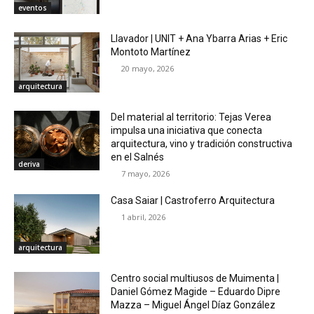
eventos
Llavador | UNIT + Ana Ybarra Arias + Eric
Montoto Martínez
20 mayo, 2026
arquitectura
Del material al territorio: Tejas Verea
impulsa una iniciativa que conecta
arquitectura, vino y tradición constructiva
en el Salnés
deriva
7 mayo, 2026
Casa Saiar | Castroferro Arquitectura
1 abril, 2026
arquitectura
Centro social multiusos de Muimenta |
Daniel Gómez Magide – Eduardo Dipre
Mazza – Miguel Ángel Díaz González