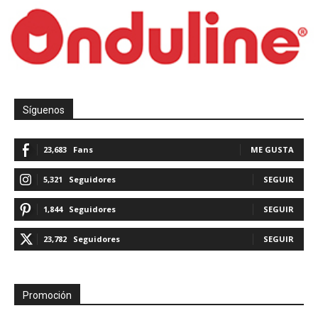
Síguenos
23,683
Fans
ME GUSTA
5,321
Seguidores
SEGUIR
1,844
Seguidores
SEGUIR
23,782
Seguidores
SEGUIR
Promoción