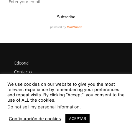
Editorial
Contacto
RevistaVAD
We use cookies on our website to give you the most
relevant experience by remembering your preferences
and repeat visits. By clicking “Accept”, you consent to the
use of ALL the cookies.
Aviso Legal
Do not sell my personal information
.
53
Privacidad
Configuración de cookies
ACEPTAR
Política de Cookies