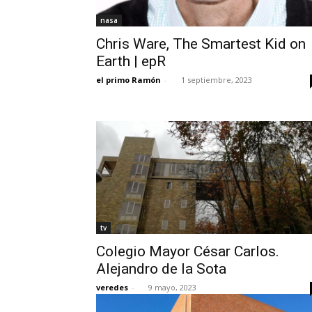
nasa
Chris Ware, The Smartest Kid on
Earth | epR
el primo Ramón
-
1 septiembre, 2023
tv
Colegio Mayor César Carlos.
Alejandro de la Sota
veredes
-
9 mayo, 2023