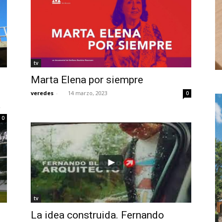
tv
Marta Elena por siempre
veredes
-
14 marzo, 2023
0
a
0
tv
La idea construida. Fernando