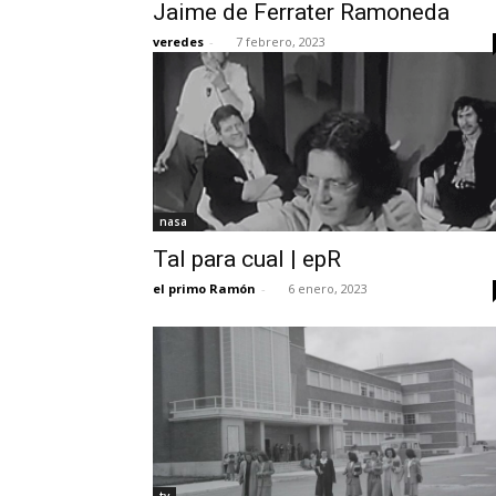
Jaime de Ferrater Ramoneda
veredes
-
7 febrero, 2023
nasa
Tal para cual | epR
el primo Ramón
-
6 enero, 2023