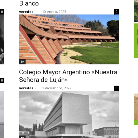
Blanco
veredes
-
10 enero, 2023
0
0
tv
Colegio Mayor Argentino «Nuestra
Señora de Luján»
0
veredes
-
1 diciembre, 2022
0