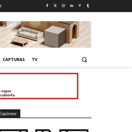
D
CAPTURAS
TV
Espónsor