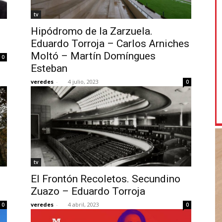
tv
Hipódromo de la Zarzuela.
Eduardo Torroja – Carlos Arniches
Moltó – Martín Domíngues
0
Esteban
veredes
-
4 julio, 2023
0
tv
El Frontón Recoletos. Secundino
Zuazo – Eduardo Torroja
veredes
-
4 abril, 2023
0
0