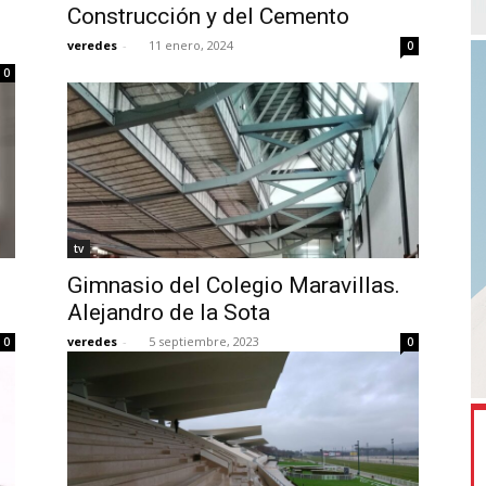
Construcción y del Cemento
veredes
-
11 enero, 2024
0
0
tv
Gimnasio del Colegio Maravillas.
Alejandro de la Sota
veredes
-
5 septiembre, 2023
0
0