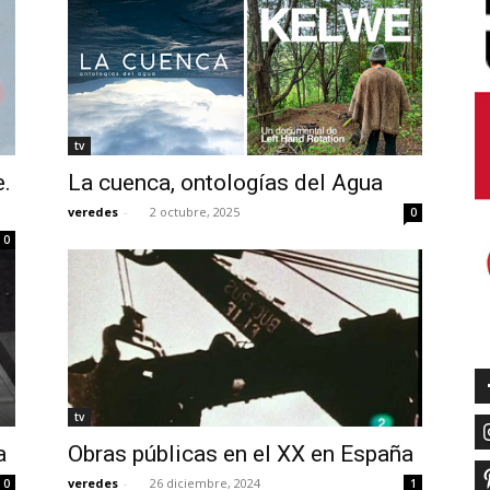
tv
e.
La cuenca, ontologías del Agua
veredes
-
2 octubre, 2025
0
0
tv
a
Obras públicas en el XX en España
veredes
-
26 diciembre, 2024
0
1