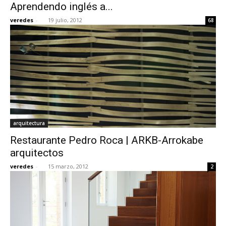
Aprendendo inglés a...
veredes
-
19 julio, 2012
68
arquitectura
Restaurante Pedro Roca | ARKB-Arrokabe
arquitectos
veredes
-
15 marzo, 2012
2