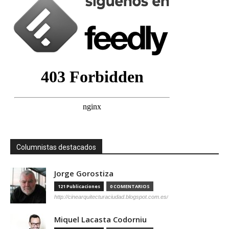
Columnistas destacados
Jorge Gorostiza
121 Publicaciones
0 COMENTARIOS
http://cinearquitecturaciudad.blogspot.com.es/
Miquel Lacasta Codorniu