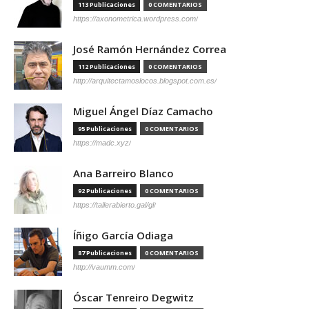
113 Publicaciones
0 COMENTARIOS
https://axonometrica.wordpress.com/
José Ramón Hernández Correa
112 Publicaciones
0 COMENTARIOS
http://arquitectamoslocos.blogspot.com.es/
Miguel Ángel Díaz Camacho
95 Publicaciones
0 COMENTARIOS
https://madc.xyz/
Ana Barreiro Blanco
92 Publicaciones
0 COMENTARIOS
https://tallerabierto.gal/gl/
Íñigo García Odiaga
87 Publicaciones
0 COMENTARIOS
http://vaumm.com/
Óscar Tenreiro Degwitz