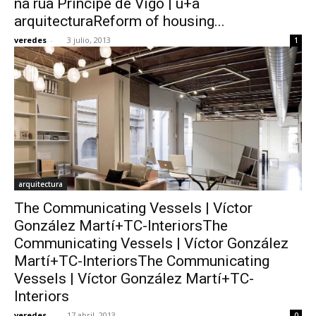
na rúa Príncipe de Vigo | u+a
arquitecturaReform of housing...
veredes
-
3 julio, 2013
1
arquitectura
The Communicating Vessels | Víctor
González Martí+TC-InteriorsThe
Communicating Vessels | Víctor González
Martí+TC-InteriorsThe Communicating
Vessels | Víctor González Martí+TC-
Interiors
veredes
-
17 abril, 2013
0