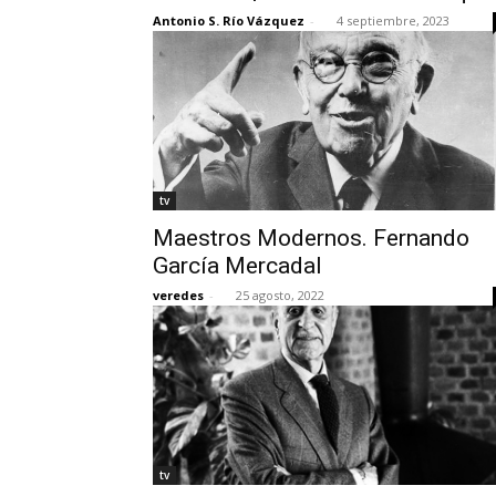
Antonio S. Río Vázquez
-
4 septiembre, 2023
tv
Maestros Modernos. Fernando
García Mercadal
veredes
-
25 agosto, 2022
tv