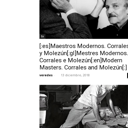
tv
[:es]Maestros Modernos. Corrale
y Molezún[:gl]Mestres Modernos
Corrales e Molezún[:en]Modern
Masters. Corrales and Molezún[:]
veredes
-
13 diciembre, 2018