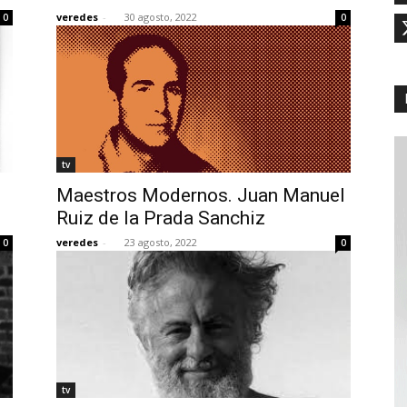
veredes
-
30 agosto, 2022
0
0
tv
Maestros Modernos. Juan Manuel
Ruiz de la Prada Sanchiz
veredes
-
23 agosto, 2022
0
0
tv