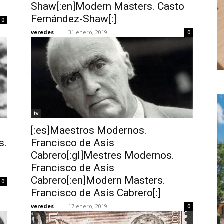
Shaw[:en]Modern Masters. Casto
Fernández-Shaw[:]
0
veredes
-
31 enero, 2019
0
tv
[:es]Maestros Modernos.
s.
Francisco de Asís
Cabrero[:gl]Mestres Modernos.
Francisco de Asís
Cabrero[:en]Modern Masters.
0
Francisco de Asís Cabrero[:]
veredes
-
17 enero, 2019
0