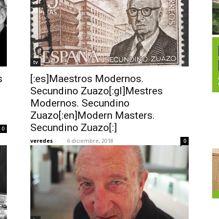
tv
s
[:es]Maestros Modernos.
.
Secundino Zuazo[:gl]Mestres
Modernos. Secundino
Zuazo[:en]Modern Masters.
Secundino Zuazo[:]
0
veredes
-
6 diciembre, 2018
0