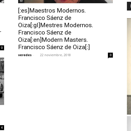
tv
[:es]Maestros Modernos.
Francisco Sáenz de
Oiza[:gl]Mestres Modernos.
r
Francisco Sáenz de
Oiza[:en]Modern Masters.
Francisco Sáenz de Oiza[:]
0
veredes
-
22 noviembre, 2018
0
4