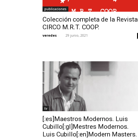
publicaciones
Colección completa de la Revista
CIRCO M.R.T. COOP.
veredes
-
29 junio, 2021
tv
[:es]Maestros Modernos. Luis
Cubillo[:gl]Mestres Modernos.
Luis Cubillo[:en]Modern Masters.