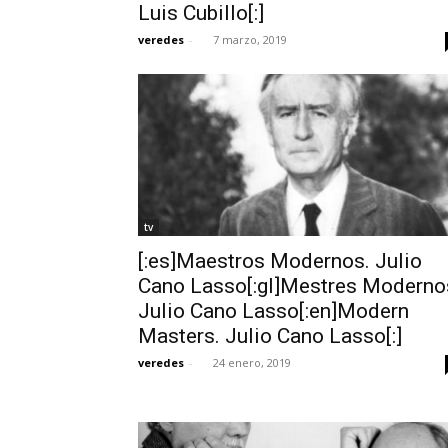
Luis Cubillo[:]
veredes
-
7 marzo, 2019
tv
[:es]Maestros Modernos. Julio
Cano Lasso[:gl]Mestres Moderno
Julio Cano Lasso[:en]Modern
Masters. Julio Cano Lasso[:]
veredes
-
24 enero, 2019