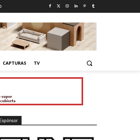
D
CAPTURAS
TV
Espónsor