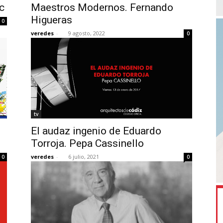
c
Maestros Modernos. Fernando
Higueras
0
veredes
-
9 agosto, 2022
0
tv
El audaz ingenio de Eduardo
Torroja. Pepa Cassinello
veredes
-
6 julio, 2021
0
0