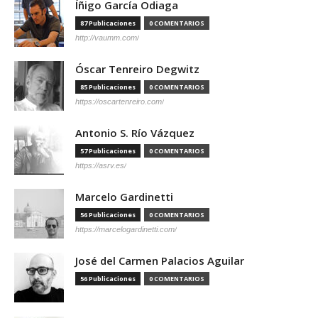
Íñigo García Odiaga
87 Publicaciones
0 COMENTARIOS
http://vaumm.com/
Óscar Tenreiro Degwitz
85 Publicaciones
0 COMENTARIOS
https://oscartenreiro.com/
Antonio S. Río Vázquez
57 Publicaciones
0 COMENTARIOS
https://asrv.es/
Marcelo Gardinetti
56 Publicaciones
0 COMENTARIOS
https://marcelogardinetti.com/
José del Carmen Palacios Aguilar
56 Publicaciones
0 COMENTARIOS