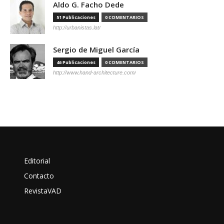
Aldo G. Facho Dede
51 Publicaciones
0 COMENTARIOS
http://urbanistas.lat/
Sergio de Miguel García
46 Publicaciones
0 COMENTARIOS
http://www.hand-architecture.com/
Editorial
Contacto
RevistaVAD