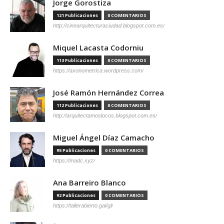
Jorge Gorostiza
121 Publicaciones
0 COMENTARIOS
http://cinearquitecturaciudad.blogspot.com.es/
Miquel Lacasta Codorniu
113 Publicaciones
0 COMENTARIOS
https://axonometrica.wordpress.com/
José Ramón Hernández Correa
112 Publicaciones
0 COMENTARIOS
http://arquitectamoslocos.blogspot.com.es/
Miguel Ángel Díaz Camacho
95 Publicaciones
0 COMENTARIOS
https://madc.xyz/
Ana Barreiro Blanco
92 Publicaciones
0 COMENTARIOS
https://tallerabierto.gal/gl/