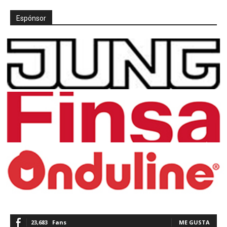
Espónsor
23,683
Fans
ME GUSTA