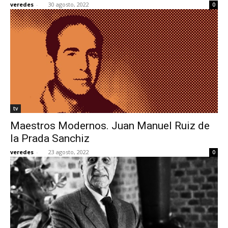
veredes
-
30 agosto, 2022
0
[:]
tv
Maestros Modernos. Juan Manuel Ruiz de
la Prada Sanchiz
veredes
-
23 agosto, 2022
0