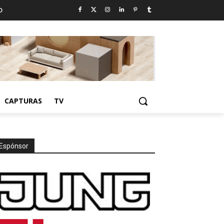
D
CAPTURAS
TV
Espónsor