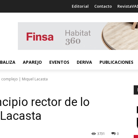
Editorial
Contacto
RevistaVA
BALIZA
APAREJO
EVENTOS
DERIVA
PUBLICACIONES
lo complejo | Miquel Lacasta
cipio rector de lo
 Lacasta
3731
0