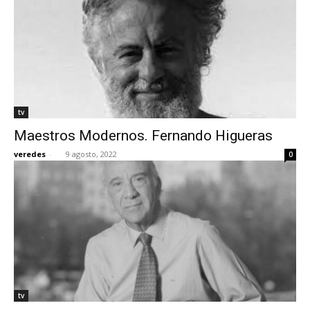
tv
Maestros Modernos. Fernando Higueras
veredes
-
9 agosto, 2022
0
tv