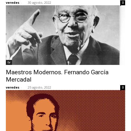
veredes
-
30 agosto, 2022
0
[:]
tv
Maestros Modernos. Fernando García
Mercadal
veredes
-
25 agosto, 2022
0