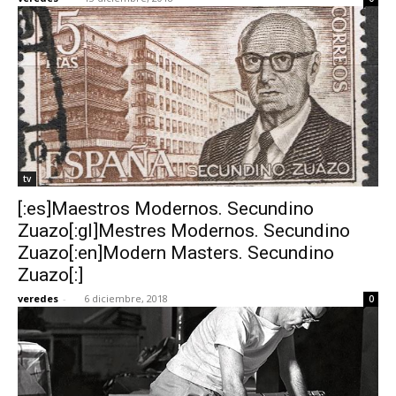
tv
[:es]Maestros Modernos. Secundino
Zuazo[:gl]Mestres Modernos. Secundino
Zuazo[:en]Modern Masters. Secundino
Zuazo[:]
veredes
-
6 diciembre, 2018
0