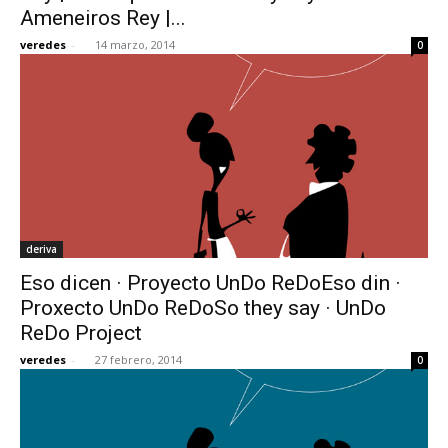
Ameneiros Rey |...
veredes
-
14 marzo, 2014
0
deriva
Eso dicen · Proyecto UnDo ReDoEso din ·
Proxecto UnDo ReDoSo they say · UnDo
ReDo Project
veredes
-
27 febrero, 2014
0