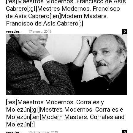
[:es]Maestros Modernos. Francisco de Asís
Cabrero[:gl]Mestres Modernos. Francisco
de Asís Cabrero[:en]Modern Masters.
Francisco de Asís Cabrero[:]
veredes
-
17 enero, 2019
0
tv
[:es]Maestros Modernos. Corrales y
Molezún[:gl]Mestres Modernos. Corrales e
Molezún[:en]Modern Masters. Corrales and
Molezún[:]
veredes
-
13 diciembre, 2018
0