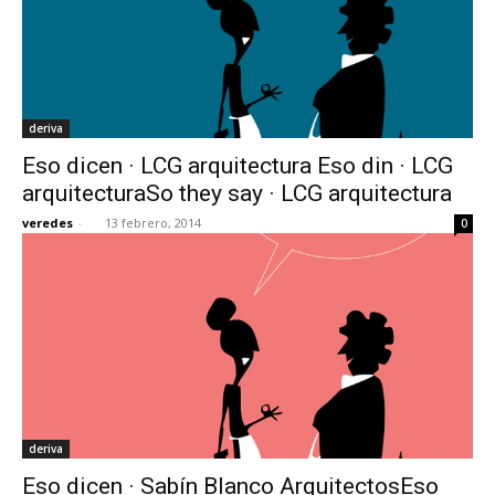
deriva
Eso dicen · LCG arquitectura Eso din · LCG
arquitecturaSo they say · LCG arquitectura
veredes
-
13 febrero, 2014
0
deriva
Eso dicen · Sabín Blanco ArquitectosEso