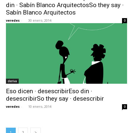
din · Sabín Blanco ArquitectosSo they say ·
Sabín Blanco Arquitectos
veredes
-
30 enero, 2014
0
deriva
Eso dicen · desescribirEso din ·
desescribirSo they say · desescribir
veredes
-
10 enero, 2014
0
1
2