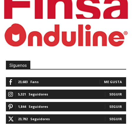
Síguenos
23,683
Fans
ME GUSTA
5,321
Seguidores
SEGUIR
1,844
Seguidores
SEGUIR
23,782
Seguidores
SEGUIR