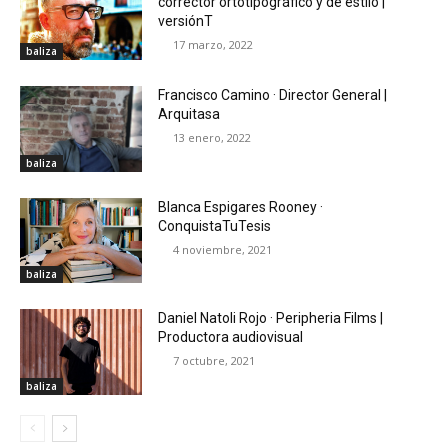
corrector ortotipográfico y de estilo |
versiónT
17 marzo, 2022
baliza
Francisco Camino · Director General |
Arquitasa
13 enero, 2022
baliza
Blanca Espigares Rooney ·
ConquistaTuTesis
4 noviembre, 2021
baliza
Daniel Natoli Rojo · Peripheria Films |
Productora audiovisual
7 octubre, 2021
baliza