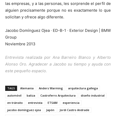
las empresas, y a las personas, les sorprende el perfil de
alguien precisamente porque no es exactamente lo que
solicitan y ofrece algo diferente.
Jacobo Domínguez Ojea · ED-B-1 · Exterior Design | BMW
Group
Noviembre 2013
Entrevista realizada por Ana Barreiro Blanco y Alberto
Alonso Oro
. Agradecer a Jacobo su tiempo y ayuda con
este pequeño espacio.
TAGS
Alemania
Anders Warming
arquitectura gallega
automóvil
baliza
Castroferro Arquitectura
diseño industrial
en tránsito
entrevista
ETSAM
experiencia
jacobo domínguez ojea
Japón
Jordi Castro Andrade