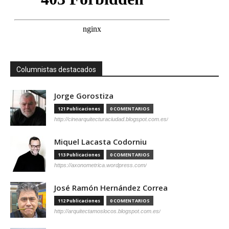
Columnistas destacados
Jorge Gorostiza
121 Publicaciones
0 COMENTARIOS
http://cinearquitecturaciudad.blogspot.com.es/
Miquel Lacasta Codorniu
113 Publicaciones
0 COMENTARIOS
https://axonometrica.wordpress.com/
José Ramón Hernández Correa
112 Publicaciones
0 COMENTARIOS
http://arquitectamoslocos.blogspot.com.es/