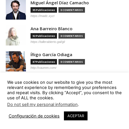
Miguel Ángel Díaz Camacho
95 Publicaciones
0 COMENTARIOS
https://madc.xyz/
Ana Barreiro Blanco
92 Publicaciones
0 COMENTARIOS
https://tallerabierto.gal/gl/
Íñigo García Odiaga
87 Publicaciones
0 COMENTARIOS
http://vaumm.com/
Óscar Tenreiro Degwitz
We use cookies on our website to give you the most
relevant experience by remembering your preferences
85 Publicaciones
0 COMENTARIOS
and repeat visits. By clicking “Accept”, you consent to the
https://oscartenreiro.com/
use of ALL the cookies.
Do not sell my personal information
.
Antonio S. Río Vázquez
1
57 Publicaciones
0 COMENTARIOS
Configuración de cookies
ACEPTAR
https://asrv.es/