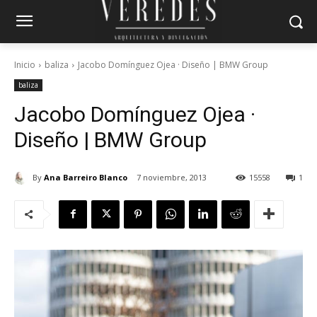
Inicio
baliza
Jacobo Domínguez Ojea · Diseño | BMW Group
baliza
Jacobo Domínguez Ojea ·
Diseño | BMW Group
By
Ana Barreiro Blanco
7 noviembre, 2013
15558
1