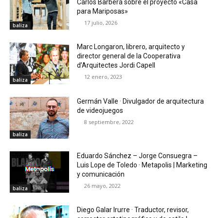
Carlos Barberá sobre el proyecto «Casa
para Mariposas»
17 julio, 2026
baliza
Marc Longaron, librero, arquitecto y
director general de la Cooperativa
d’Arquitectes Jordi Capell
12 enero, 2023
baliza
Germán Valle · Divulgador de arquitectura
de videojuegos
8 septiembre, 2022
baliza
Eduardo Sánchez – Jorge Consuegra –
Luis Lope de Toledo · Metapolis | Marketing
y comunicación
26 mayo, 2022
baliza
Diego Galar Irurre · Traductor, revisor,